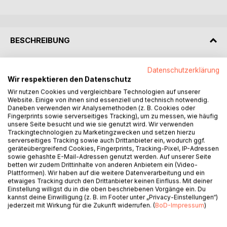
BESCHREIBUNG
Das Arbeitsrecht ist ein sehr dynamisches, komplexes und
Datenschutzerklärung
Wir respektieren den Datenschutz
manchmal schwer zu durchschauendes Rechtsgebiet. Für
alle mit Fragen des Arbeitsrechts befassten Personen ist
Wir nutzen Cookies und vergleichbare Technologien auf unserer
Website. Einige von ihnen sind essenziell und technisch notwendig.
es daher unverzichtbar, ein fundiertes arbeitsrechtliches
Daneben verwenden wir Analysemethoden (z. B. Cookies oder
Grundwissen zu besitzen. Das vorliegende Buch will dazu
Fingerprints sowie serverseitiges Tracking), um zu messen, wie häufig
einen Beitrag leisten, indem es einen kompakten Überblick
unsere Seite besucht und wie sie genutzt wird. Wir verwenden
Trackingtechnologien zu Marketingzwecken und setzen hierzu
über das Arbeits- und Sozialversicherungsrecht mit dem
serverseitiges Tracking sowie auch Drittanbieter ein, wodurch ggf.
Stand von Rechtsprechung und Gesetzgebung bis Anfang
geräteübergreifend Cookies, Fingerprints, Tracking-Pixel, IP-Adressen
2023 gibt. Alle wesentlichen Teilgebiete des Arbeitsrechts
sowie gehashte E-Mail-Adressen genutzt werden. Auf unserer Seite
werden unter Berücksichtigung der Rechtsprechung des
betten wir zudem Drittinhalte von anderen Anbietern ein (Video-
Plattformen). Wir haben auf die weitere Datenverarbeitung und ein
Bundesarbeitsgerichts dargestellt.
etwaiges Tracking durch den Drittanbieter keinen Einfluss. Mit deiner
Nach einer kurzen Darstellung der Grundbegriffe und
Einstellung willigst du in die oben beschriebenen Vorgänge ein. Du
Rechtsgrundlagen des Arbeitsrechts wird zunächst das
kannst deine Einwilligung (z. B. im Footer unter „Privacy-Einstellungen“)
jederzeit mit Wirkung für die Zukunft widerrufen. (
BoD-Impressum
)
Arbeitsvertragsrecht von der Begründung bis zur
Beendigung des Arbeitsvertrags dargestellt. Anschließend