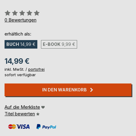
Bewertung::
0%
0
Bewertungen
erhältlich als:
BUCH
14,99 €
E-BOOK
9,99 €
14,99 €
inkl. MwSt. /
portofrei
sofort verfügbar
IN DEN WARENKORB
Auf die Merkliste
Titel bewerten