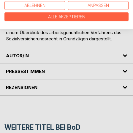
wird das Arbeitsschutzrecht in Grundzügen behandelt. Der
ABLEHNEN
ANPASSEN
folgende Abschnitt befasst sich mit dem kollektiven
Arbeitsrecht, es werden das Betriebsverfassungs-,
ALLE AKZEPTIEREN
Mitbestimmungs-, Tarifvertragsrecht sowie das Koalitions-
und Arbeitskampfrecht betrachtet. Abschließend wird nach
einem Überblick des arbeitsgerichtlichen Verfahrens das
Sozialversicherungsrecht in Grundzügen dargestellt.
AUTOR/IN
PRESSESTIMMEN
REZENSIONEN
WEITERE TITEL BEI
BoD