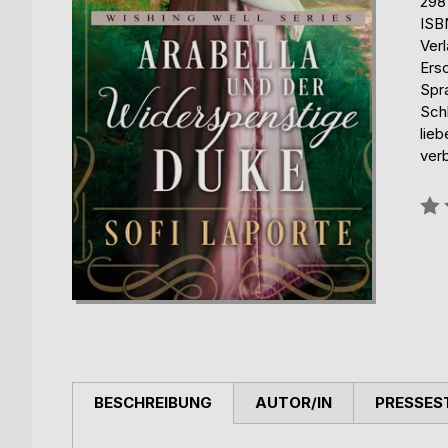
298
ISB
Ver
Ers
Spr
Sch
lie
ver
Bew
0%
BESCHREIBUNG
AUTOR/IN
PRESSES