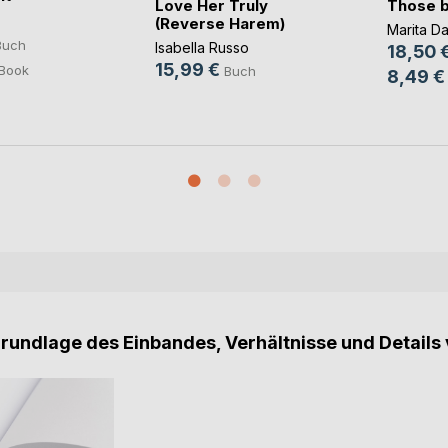
Love Her Truly
Those b
vo(...)
(Reverse Harem)
Marita Da
Buch
Isabella Russo
18,50 
15,99 €
Book
Buch
8,49 €
Grundlage des Einbandes, Verhältnisse und Details 