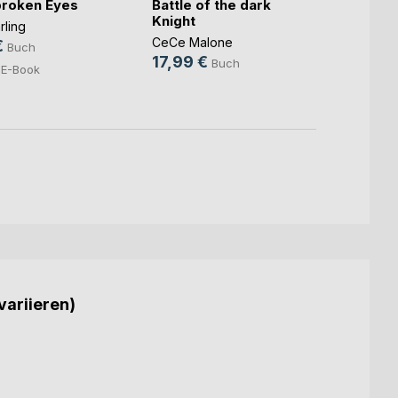
Du ge
roken Eyes
Battle of the dark
Mafia
Knight
rling
Sabine
CeCe Malone
€
Buch
16,9
17,99 €
Buch
E-Book
7,99
variieren)