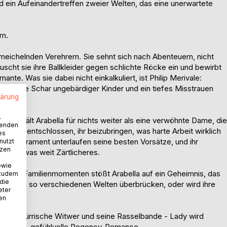
d ein Aufeinandertreffen zweier Welten, das eine unerwartete
am.
eichelnden Verehrern. Sie sehnt sich nach Abenteuern, nicht
scht sie ihre Ballkleider gegen schlichte Röcke ein und bewirbt
nte. Was sie dabei nicht einkalkuliert, ist Philip Merivale:
es, eine Schar ungebärdiger Kinder und ein tiefes Misstrauen
lärung
.
ringt, hält Arabella für nichts weiter als eine verwöhnte Dame, die
wenden
ist fest entschlossen, ihr beizubringen, was harte Arbeit wirklich
es
s Temperament unterlaufen seine besten Vorsätze, und ihr
nutzt
tzen
, in etwas weit Zärtlicheres.
owie
enden Familienmomenten stößt Arabella auf ein Geheimnis, das
 zudem
 die
chen ihren so verschiedenen Welten überbrücken, oder wird ihre
eter
nis?
nen
- Der mürrische Witwer und seine Rasselbande - Lady wird
ärmende, gefühlvolle Regency-Romance.