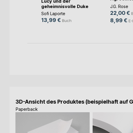
Lucy und der
Gestohlen 
geheimnisvolle Duke
J.G. Rose
22,00 €
Sofi Laporte
h
13,99 €
8,99 €
Buch
E-
3D-Ansicht des Produktes (beispielhaft auf 
Paperback