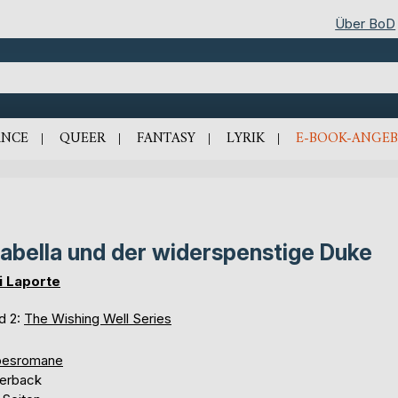
Über BoD
NCE
QUEER
FANTASY
LYRIK
E-BOOK-ANGEB
abella und der widerspenstige Duke
i Laporte
d 2:
The Wishing Well Series
besromane
erback