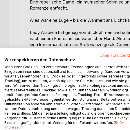
Eine rebellische Dame, ein mürrischer Schmied un
Romanze entfacht.
Alles war eine Lüge - bis die Wahrheit ans Licht k
Lady Arabella hat genug von Stickrahmen und schm
nach einem Ehemann aus väterlicher Hand. Also tau
sich kurzerhand auf eine Stellenanzeige als Gouverna
schroffe Manieren, ein unbestreitbare gutes Äußer
Datenschutzerk
gegenüber allem, was nach Adel riecht.
Wir respektieren den Datenschutz
Wir nutzen Cookies und vergleichbare Technologien auf unserer Website
Philip, der noch immer mit einem schweren Verlust 
Einige von ihnen sind essenziell und technisch notwendig. Daneben ver
das einfache Leben als Zeitvertreib betrachtet. Er 
wir Analysemethoden (z. B. Cookies oder Fingerprints sowie serverseitig
bedeutet. Doch ihr Witz und ihr unerschütterliche
Tracking), um zu messen, wie häufig unsere Seite besucht und wie sie ge
wird. Wir verwenden Trackingtechnologien zu Marketingzwecken und se
neckisches Geplänkel wandelt sich, fast unmerklich
hierzu serverseitiges Tracking sowie auch Drittanbieter ein, wodurch ggf.
geräteübergreifend Cookies, Fingerprints, Tracking-Pixel, IP-Adressen s
Inmitten von harmlosen Streichen und herzerwärm
gehashte E-Mail-Adressen genutzt werden. Auf unserer Seite betten wir
Drittinhalte von anderen Anbietern ein (Video-Plattformen). Wir haben auf
alles zu gefährden droht. Kann sie die Kluft zwis
weitere Datenverarbeitung und ein etwaiges Tracking durch den Drittanbi
verborgene Identität zum unüberwindbaren Hinder
keinen Einfluss. Mit deiner Einstellung willigst du in die oben beschriebe
Vorgänge ein. Du kannst deine Einwilligung (z. B. im Footer unter „Privacy-
Einstellungen“) jederzeit mit Wirkung für die Zukunft widerrufen. (
BoD-
Von Feinden zu Liebenden - Verborgene Identität 
Impressum
)
Gouvernante - Gefundene Familie - Eine herzerw