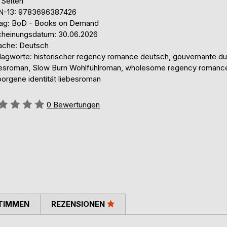
 Seiten
N-13: 9783696387426
lag: BoD - Books on Demand
cheinungsdatum: 30.06.2026
ache: Deutsch
lagworte: historischer regency romance deutsch, gouvernante d
besroman, Slow Burn Wohlfühlroman, wholesome regency romanc
borgene identität liebesroman
ertung::
0
Bewertungen
TIMMEN
REZENSIONEN