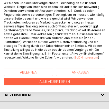
Wir nutzen Cookies und vergleichbare Technologien auf unserer
Im Jahr 1918 entwickelten Amedee Ozenfant und Charles
Website. Einige von ihnen sind essenziell und technisch notwendig.
Edouard Jeanneret, der spätere Le Corbusier, mit Apres le
Daneben verwenden wir Analysemethoden (z. B. Cookies oder
Cubisme das radikale Konzept einer Malerei, in der sich das
Fingerprints sowie serverseitiges Tracking), um zu messen, wie häufig
unsere Seite besucht und wie sie genutzt wird. Wir verwenden
Beste der vergangenen Kunst mit der technischen Kultur
Trackingtechnologien zu Marketingzwecken und setzen hierzu
der Moderne verbinden sollte. Das programmatische Ziel
serverseitiges Tracking sowie auch Drittanbieter ein, wodurch ggf.
des Purismus war, in der Malerei einen Mecanisme de l
geräteübergreifend Cookies, Fingerprints, Tracking-Pixel, IP-Adressen
sowie gehashte E-Mail-Adressen genutzt werden. Auf unserer Seite
Emotion freizusetzen, der die Betrachter in einen
betten wir zudem Drittinhalte von anderen Anbietern ein (Video-
kalkulierten ästhetischen Zustand versetzen sollte. Was
Plattformen). Wir haben auf die weitere Datenverarbeitung und ein
ihm in seinen Bildern nur ansatzweise gelang, erreichte Le
etwaiges Tracking durch den Drittanbieter keinen Einfluss. Mit deiner
Corbusier später mit seiner Architektur: durch klare Linien
Einstellung willigst du in die oben beschriebenen Vorgänge ein. Du
kannst deine Einwilligung (z. B. im Footer unter „Privacy-Einstellungen“)
und elementare Formen die stärkste Wirkung zu erzielen.
jederzeit mit Wirkung für die Zukunft widerrufen. (
BoD-Impressum
)
AUTOR/IN
ABLEHNEN
ANPASSEN
ALLE AKZEPTIEREN
PRESSESTIMMEN
REZENSIONEN