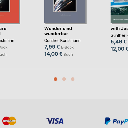
are
Wunder sind
with Je
l
wunderbar
Günther 
nstmann
Günther Kunstmann
5,49 €
7,99 €
Book
E-Book
12,00 
14,00 €
uch
Buch