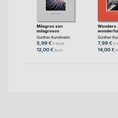
ewicht
Milagros son
Wonders 
milagrosos
wonderfu
Günther Kunstmann
Günther Ku
ok
5,99 €
7,99 €
E-Book
E-
h
12,00 €
14,00 €
Buch
B