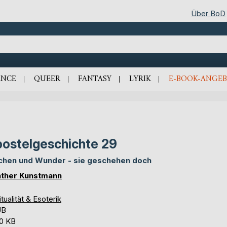
Über BoD
NCE
QUEER
FANTASY
LYRIK
E-BOOK-ANGEB
ostelgeschichte 29
chen und Wunder - sie geschehen doch
ther Kunstmann
itualität & Esoterik
UB
,0 KB