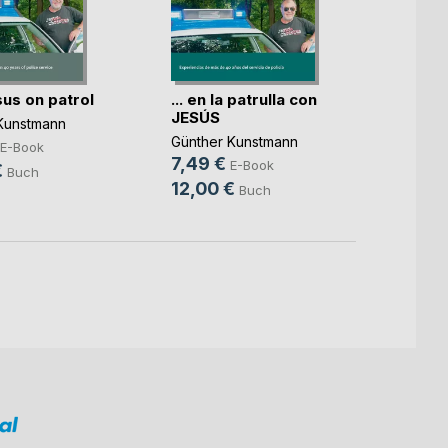
sus on patrol
... en la patrulla con
Mit J
JESÚS
Strei
Kunstmann
Günther Kunstmann
Günthe
E-Book
7,49 €
7,49
E-Book
€
Buch
12,00 €
12,0
Buch