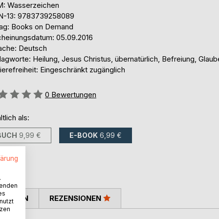
: Wasserzeichen
N-13: 9783739258089
lag: Books on Demand
cheinungsdatum: 05.09.2016
ache: Deutsch
agworte: Heilung, Jesus Christus, übernatürlich, Befreiung, Glau
ierefreiheit: Eingeschränkt zugänglich
ertung::
0
Bewertungen
ltlich als:
BUCH
9,99 €
E-BOOK
6,99 €
lärung
.
wenden
es
TIMMEN
REZENSIONEN
nutzt
tzen