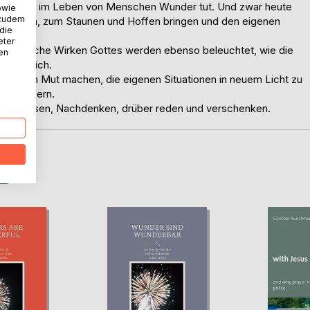
wie Jesus im Leben von Menschen Wunder tut. Und zwar heute
owie
 zudem
motivieren, zum Staunen und Hoffen bringen und den eigenen
 die
eter
rnatürliche Wirken Gottes werden ebenso beleuchtet, wie die
nen
 unmöglich.
werden Mut machen, die eigenen Situationen in neuem Licht zu
u verändern.
 zum Lesen, Nachdenken, drüber reden und verschenken.
D