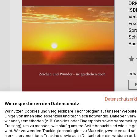
DRM
ISB
Ver
Ers
Spr
Schl
Barr
Bew
0%
erhä
Datenschutzerk
Wir respektieren den Datenschutz
Wir nutzen Cookies und vergleichbare Technologien auf unserer Website
Einige von ihnen sind essenziell und technisch notwendig. Daneben ver
wir Analysemethoden (z. B. Cookies oder Fingerprints sowie serverseitig
BESCHREIBUNG
AUTOR/IN
PRESSES
Tracking), um zu messen, wie häufig unsere Seite besucht und wie sie ge
wird. Wir verwenden Trackingtechnologien zu Marketingzwecken und se
hierzu serverseitiges Tracking sowie auch Drittanbieter ein, wodurch ggf.