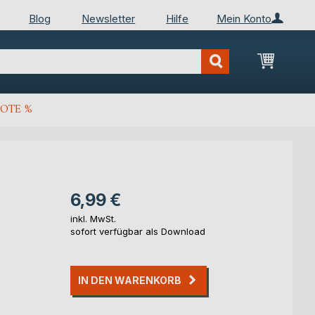
Blog
Newsletter
Hilfe
Mein Konto
Mein Wa
OTE %
6,99 €
inkl. MwSt.
sofort verfügbar als Download
IN DEN WARENKORB