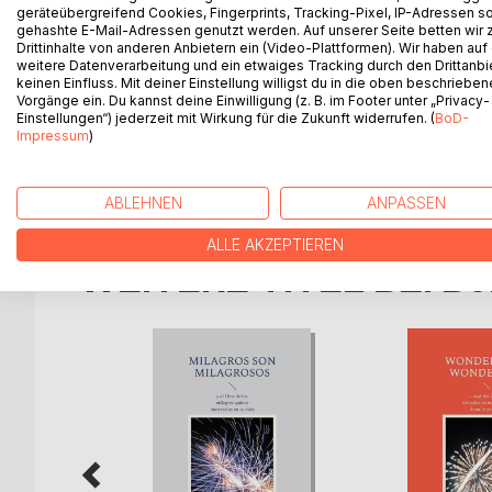
Dieses Buch beschreibt in verständlicher Form, 
geräteübergreifend Cookies, Fingerprints, Tracking-Pixel, IP-Adressen s
gehashte E-Mail-Adressen genutzt werden. Auf unserer Seite betten wir
noch. Erstaunliche Berichte, die begeistern und 
Drittinhalte von anderen Anbietern ein (Video-Plattformen). Wir haben auf
Glauben an Jesus neu entfachen.
weitere Datenverarbeitung und ein etwaiges Tracking durch den Drittanbi
Fragen, Argumente, Hinderungsgründe für das übe
keinen Einfluss. Mit deiner Einstellung willigst du in die oben beschriebe
Vorgänge ein. Du kannst deine Einwilligung (z. B. im Footer unter „Privacy-
einfache Erkenntnis und Aussage: Jesus ist nichts
Einstellungen“) jederzeit mit Wirkung für die Zukunft widerrufen. (
BoD-
Persönliche Erlebnisse und Lebensveränderungen 
Impressum
)
sehen und sie in der Kraft Jesu anzupacken und z
Ein spannendes Motivations- und Tatsachenbuch
ABLEHNEN
ANPASSEN
ALLE AKZEPTIEREN
WEITERE TITEL BEI
Bo