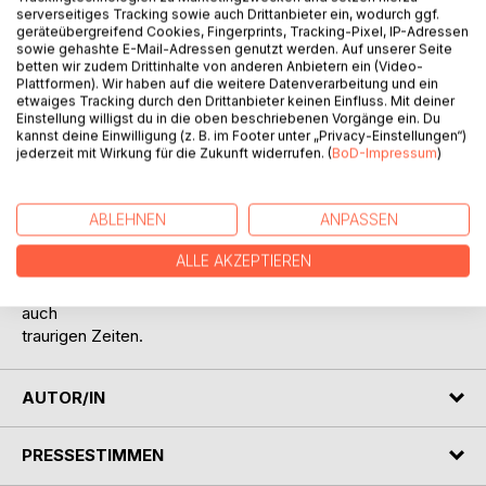
serverseitiges Tracking sowie auch Drittanbieter ein, wodurch ggf.
geräteübergreifend Cookies, Fingerprints, Tracking-Pixel, IP-Adressen
sowie gehashte E-Mail-Adressen genutzt werden. Auf unserer Seite
betten wir zudem Drittinhalte von anderen Anbietern ein (Video-
BESCHREIBUNG
Plattformen). Wir haben auf die weitere Datenverarbeitung und ein
etwaiges Tracking durch den Drittanbieter keinen Einfluss. Mit deiner
Einstellung willigst du in die oben beschriebenen Vorgänge ein. Du
Ein kleiner Dackelmann ganz groß, Apollo, ein Dackel
kannst deine Einwilligung (z. B. im Footer unter „Privacy-Einstellungen“)
erzählt seine und die Geschichte seiner Familie. Viele
jederzeit mit Wirkung für die Zukunft widerrufen. (
BoD-Impressum
)
kleine Erlebnisse machen ein großes Ganzes. Apollo
möchte euch, und alle Dackelbegeisterten und die es
ABLEHNEN
ANPASSEN
vielleicht noch werden wollen, an seinen Abenteuern
und vielen Erlebnissen teilhaben lassen. Dieses Buch soll
ALLE AKZEPTIEREN
in eine kleine Welt entführen, die manchmal im
Verborgenen liegt, mit all ihren schönen und manchmal
auch
traurigen Zeiten.
AUTOR/IN
PRESSESTIMMEN