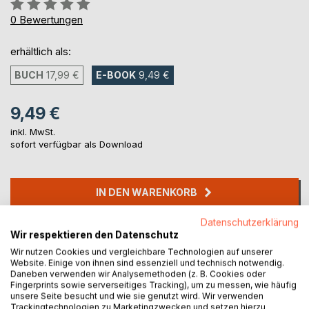
Bewertung::
0%
0
Bewertungen
erhältlich als:
BUCH
17,99 €
E-BOOK
9,49 €
9,49 €
inkl. MwSt.
sofort verfügbar als Download
IN DEN WARENKORB
Datenschutzerklärung
Auf die Merkliste
Wir respektieren den Datenschutz
Titel bewerten
Wir nutzen Cookies und vergleichbare Technologien auf unserer
Website. Einige von ihnen sind essenziell und technisch notwendig.
Daneben verwenden wir Analysemethoden (z. B. Cookies oder
Fingerprints sowie serverseitiges Tracking), um zu messen, wie häufig
unsere Seite besucht und wie sie genutzt wird. Wir verwenden
Trackingtechnologien zu Marketingzwecken und setzen hierzu