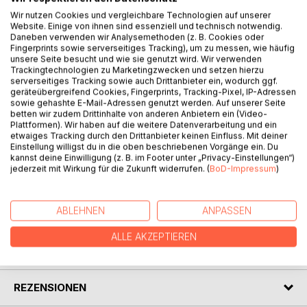
Wir nutzen Cookies und vergleichbare Technologien auf unserer
Website. Einige von ihnen sind essenziell und technisch notwendig.
BESCHREIBUNG
Daneben verwenden wir Analysemethoden (z. B. Cookies oder
Fingerprints sowie serverseitiges Tracking), um zu messen, wie häufig
unsere Seite besucht und wie sie genutzt wird. Wir verwenden
Trackingtechnologien zu Marketingzwecken und setzen hierzu
Kapitän Henk sagt der Seefahrt ade, doch Prof. Paul Slitear
serverseitiges Tracking sowie auch Drittanbieter ein, wodurch ggf.
überredet ihn zu einem Abenteuer Segeltörn in den
geräteübergreifend Cookies, Fingerprints, Tracking-Pixel, IP-Adressen
Südatlantik, wo er eine unbekannte Insel zu finden hofft.
sowie gehashte E-Mail-Adressen genutzt werden. Auf unserer Seite
betten wir zudem Drittinhalte von anderen Anbietern ein (Video-
Der holländische Arzt Denzel De Fries begleitet seine
Plattformen). Wir haben auf die weitere Datenverarbeitung und ein
Freundin Yani, eine afrikanisch Journalistin, auf dieser
etwaiges Tracking durch den Drittanbieter keinen Einfluss. Mit deiner
verrückten Reise, die ihnen allen beinahe das Leben
Einstellung willigst du in die oben beschriebenen Vorgänge ein. Du
kannst deine Einwilligung (z. B. im Footer unter „Privacy-Einstellungen“)
gekostet hätte. Auch erotische Abenteuer und wahre Liebe
jederzeit mit Wirkung für die Zukunft widerrufen. (
BoD-Impressum
)
finden sich auf dieser unglaublichen Reise.
ABLEHNEN
ANPASSEN
AUTOR/IN
ALLE AKZEPTIEREN
PRESSESTIMMEN
REZENSIONEN