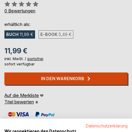
Bewertung::
0%
0
Bewertungen
erhältlich als:
BUCH
11,99 €
E-BOOK
5,49 €
11,99 €
inkl. MwSt. /
portofrei
sofort verfügbar
IN DEN WARENKORB
Auf die Merkliste
Titel bewerten
Datenschutzerklärung
Wir respektieren den Datenschutz