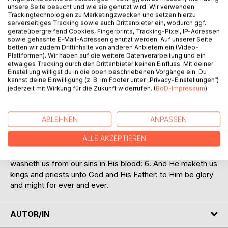
unsere Seite besucht und wie sie genutzt wird. Wir verwenden
Trackingtechnologien zu Marketingzwecken und setzen hierzu
serverseitiges Tracking sowie auch Drittanbieter ein, wodurch ggf.
1. The Revelation of Jesus Christ, which God gave unto
geräteübergreifend Cookies, Fingerprints, Tracking-Pixel, IP-Adressen
Him, to show unto His servants things which must shortly
sowie gehashte E-Mail-Adressen genutzt werden. Auf unserer Seite
come to pass; and He signified, sending by His angel to His
betten wir zudem Drittinhalte von anderen Anbietern ein (Video-
Plattformen). Wir haben auf die weitere Datenverarbeitung und ein
servant John, 2. Who testified the Word of God, and the
etwaiges Tracking durch den Drittanbieter keinen Einfluss. Mit deiner
testimony of Jesus Christ, whatsoever he saw. 3. Blessed
Einstellung willigst du in die oben beschriebenen Vorgänge ein. Du
is he that readeth, and they that hear, the words of the
kannst deine Einwilligung (z. B. im Footer unter „Privacy-Einstellungen“)
prophecy, and keep the things written therein: for the time
jederzeit mit Wirkung für die Zukunft widerrufen. (
BoD-Impressum
)
is near. 4. John to the seven churches which are in Asia:
Grace be unto you, and peace, from Him who is, and who
ABLEHNEN
ANPASSEN
was, and who is to come; and from the seven spirits who
are before His throne; 5. And from Jesus Christ, who is the
ALLE AKZEPTIEREN
faithful witness, the first-born from the dead, and the
prince of the kings of the earth. To Him that loveth us, and
washeth us from our sins in His blood: 6. And He maketh us
kings and priests unto God and His Father: to Him be glory
and might for ever and ever.
AUTOR/IN