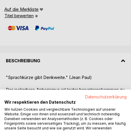
Auf die Merkliste
Titel bewerten
BESCHREIBUNG
"Sprachkürze gibt Denkweite." (Jean Paul)
Der isolierbare Aphorismus ist leider heruntergekommen zu
lustiger Blödelei oder seichtem Gesinnungsspruch und
Datenschutzerklärung
sollte doch rehabilitiert werden als ein philosophischer
Wir respektieren den Datenschutz
Gehalt in literarischer Gestalt, als satirisches Zwerg-Rätsel,
Wir nutzen Cookies und vergleichbare Technologien auf unserer
als paradoxes Erkenntnisspiel zwischen Bild und Begriff,
Website. Einige von ihnen sind essenziell und technisch notwendig.
Daneben verwenden wir Analysemethoden (z. B. Cookies oder
Gefühl und Gedanke, Metapher und Metaphysik, Phantasie
Fingerprints sowie serverseitiges Tracking), um zu messen, wie häufig
und Verstand, Einbildungskraft und Urteilskraft. Dieses
unsere Seite besucht und wie sie genutzt wird. Wir verwenden