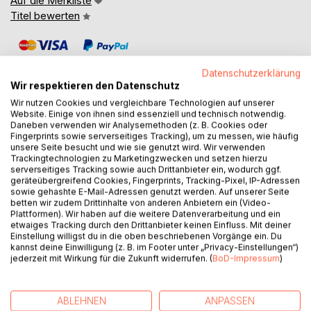
Auf die Merkliste
Titel bewerten
Datenschutzerklärung
Wir respektieren den Datenschutz
Wir nutzen Cookies und vergleichbare Technologien auf unserer
Website. Einige von ihnen sind essenziell und technisch notwendig.
BESCHREIBUNG
Daneben verwenden wir Analysemethoden (z. B. Cookies oder
Fingerprints sowie serverseitiges Tracking), um zu messen, wie häufig
unsere Seite besucht und wie sie genutzt wird. Wir verwenden
Trackingtechnologien zu Marketingzwecken und setzen hierzu
Aphorismen wie Leuchttürme -
serverseitiges Tracking sowie auch Drittanbieter ein, wodurch ggf.
Orientierungspunkte auf dem Ozean unserer Reise durch
geräteübergreifend Cookies, Fingerprints, Tracking-Pixel, IP-Adressen
den Alltag.
sowie gehashte E-Mail-Adressen genutzt werden. Auf unserer Seite
betten wir zudem Drittinhalte von anderen Anbietern ein (Video-
Plattformen). Wir haben auf die weitere Datenverarbeitung und ein
Liebe Leser,
etwaiges Tracking durch den Drittanbieter keinen Einfluss. Mit deiner
Einstellung willigst du in die oben beschriebenen Vorgänge ein. Du
kannst deine Einwilligung (z. B. im Footer unter „Privacy-Einstellungen“)
Wir stehen den 'grossen Themen' des Lebens oft sehr
jederzeit mit Wirkung für die Zukunft widerrufen. (
BoD-Impressum
)
starr und statisch gegenüber, ausgerechnet dann, wenn wir,
im persönlichen Leben ebenso wie in unseren kollektiven
Verantwortungen beweglich, frisch und bereit sein
ABLEHNEN
ANPASSEN
müssten.