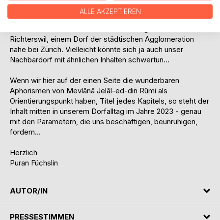
ALLE AKZEPTIEREN
Diese Mängel haben viele Auswirkungen, und so steht
dieses Buch hier mitten in unserem Alltag - wir in
Richterswil, einem Dorf der städtischen Agglomeration
nahe bei Zürich. Vielleicht könnte sich ja auch unser
Nachbardorf mit ähnlichen Inhalten schwertun...
Wenn wir hier auf der einen Seite die wunderbaren
Aphorismen von Mevlânâ Jelâl-ed-din Rûmi als
Orientierungspunkt haben, Titel jedes Kapitels, so steht der
Inhalt mitten in unserem Dorfalltag im Jahre 2023 - genau
mit den Parametern, die uns beschäftigen, beunruhigen,
fordern...
Herzlich
Puran Füchslin
AUTOR/IN
PRESSESTIMMEN