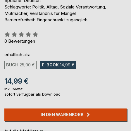
Sprache: Deutsch
Schlagworte: Politik, Alltag, Soziale Verantwortung,
Mutmacher, Verständnis für Mängel
Barrierefreiheit: Eingeschränkt zugänglich
Bewertung::
0%
0
Bewertungen
erhältlich als:
BUCH
25,00 €
E-BOOK
14,99 €
14,99 €
inkl. MwSt.
sofort verfügbar als Download
IN DEN WARENKORB