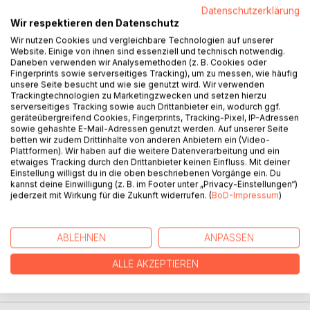
Datenschutzerklärung
Wir respektieren den Datenschutz
BESCHREIBUNG
Wir nutzen Cookies und vergleichbare Technologien auf unserer
Website. Einige von ihnen sind essenziell und technisch notwendig.
Daneben verwenden wir Analysemethoden (z. B. Cookies oder
Julie Tilany interpretiert die Projektfakten einer Pariser
Fingerprints sowie serverseitiges Tracking), um zu messen, wie häufig
Glasfirma literarisch.
unsere Seite besucht und wie sie genutzt wird. Wir verwenden
Trackingtechnologien zu Marketingzwecken und setzen hierzu
Ariana präsentiert ihr ihre neuesten medizinischen
serverseitiges Tracking sowie auch Drittanbieter ein, wodurch ggf.
Forschungsergebnisse und digitalen Erfindungen.
geräteübergreifend Cookies, Fingerprints, Tracking-Pixel, IP-Adressen
Das wichtigste Thema wurde nicht erwähnt:
sowie gehashte E-Mail-Adressen genutzt werden. Auf unserer Seite
betten wir zudem Drittinhalte von anderen Anbietern ein (Video-
apercevoir et sourire
Plattformen). Wir haben auf die weitere Datenverarbeitung und ein
etwaiges Tracking durch den Drittanbieter keinen Einfluss. Mit deiner
Julie Tilany interpretes the project facts of a glass
Einstellung willigst du in die oben beschriebenen Vorgänge ein. Du
kannst deine Einwilligung (z. B. im Footer unter „Privacy-Einstellungen“)
company in Paris.
jederzeit mit Wirkung für die Zukunft widerrufen. (
BoD-Impressum
)
Ariana presents her latest medical research results and
digital inventions to her.
The most important topic was not mentioned:
ABLEHNEN
ANPASSEN
apercevoir et sourire
ALLE AKZEPTIEREN
AUTOR/IN