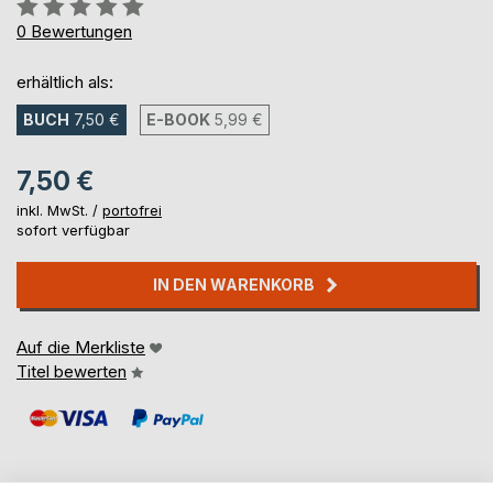
Bewertung::
0%
0
Bewertungen
erhältlich als:
BUCH
7,50 €
E-BOOK
5,99 €
7,50 €
inkl. MwSt. /
portofrei
sofort verfügbar
IN DEN WARENKORB
Auf die Merkliste
Titel bewerten