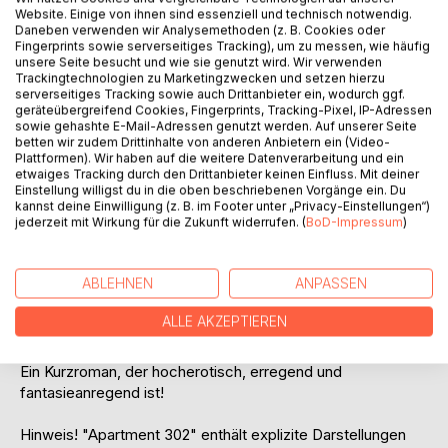
Website. Einige von ihnen sind essenziell und technisch notwendig.
Daneben verwenden wir Analysemethoden (z. B. Cookies oder
Fingerprints sowie serverseitiges Tracking), um zu messen, wie häufig
Die erfolgreiche Unternehmensberaterin Jennifer Mason
unsere Seite besucht und wie sie genutzt wird. Wir verwenden
lernt eines Tages den charismatischen Tom Shadon
Trackingtechnologien zu Marketingzwecken und setzen hierzu
serverseitiges Tracking sowie auch Drittanbieter ein, wodurch ggf.
kennen. Er macht ihr ein ungewöhnliches Sex-Angebot,
geräteübergreifend Cookies, Fingerprints, Tracking-Pixel, IP-Adressen
dem sie nicht widerstehen kann.
sowie gehashte E-Mail-Adressen genutzt werden. Auf unserer Seite
Nach fünf Jahren, Tom ist inzwischen ein erfolgreicher
betten wir zudem Drittinhalte von anderen Anbietern ein (Video-
Plattformen). Wir haben auf die weitere Datenverarbeitung und ein
Autor, begegnen sie sich wieder. Jennifer gesteht ihm,
etwaiges Tracking durch den Drittanbieter keinen Einfluss. Mit deiner
dass sie in den letzten Jahren immer wieder ein starkes
Einstellung willigst du in die oben beschriebenen Vorgänge ein. Du
Verlangen nach Sex mit ihm hatte und am liebsten das Sex-
kannst deine Einwilligung (z. B. im Footer unter „Privacy-Einstellungen“)
jederzeit mit Wirkung für die Zukunft widerrufen. (
BoD-Impressum
)
Angebot von damals wiederholen möchte. Tom schlägt ihr
vor, am nächsten Abend in das ihr noch unbekannte
"Apartment 302" zu kommen, um das Treffen von vor fünf
ABLEHNEN
ANPASSEN
Jahren zu wiederholen.
Was sie aber dort an den nächsten drei Abenden erlebt,
ALLE AKZEPTIEREN
liegt jenseits ihrer Vorstellungskraft.
Ein Kurzroman, der hocherotisch, erregend und
fantasieanregend ist!
Hinweis! "Apartment 302" enthält explizite Darstellungen