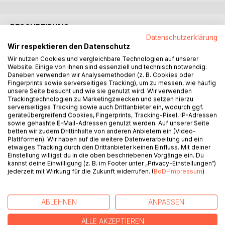
BESCHREIBUNG
Datenschutzerklärung
Wir respektieren den Datenschutz
- Ein Gong ertönte, wie bei einem Boxkampf. War das Spiel
Wir nutzen Cookies und vergleichbare Technologien auf unserer
dieses Psychos vorbei? Doch was würde nun passieren? -
Website. Einige von ihnen sind essenziell und technisch notwendig.
Daneben verwenden wir Analysemethoden (z. B. Cookies oder
Fingerprints sowie serverseitiges Tracking), um zu messen, wie häufig
Nachdem auf Gran Canaria zwei Jugendliche tot aus dem
unsere Seite besucht und wie sie genutzt wird. Wir verwenden
Meer geborgen wurden, engagiert eine besorgte Mutter
Trackingtechnologien zu Marketingzwecken und setzen hierzu
serverseitiges Tracking sowie auch Drittanbieter ein, wodurch ggf.
die Privatermittler Sven und Jenny, um ihren Sohn zu
geräteübergreifend Cookies, Fingerprints, Tracking-Pixel, IP-Adressen
observieren.
sowie gehashte E-Mail-Adressen genutzt werden. Auf unserer Seite
Die Spur führt sie zu einer Clique, in die man nur nach
betten wir zudem Drittinhalte von anderen Anbietern ein (Video-
lebensgefährlichen Mutproben aufgenommen wird.
Plattformen). Wir haben auf die weitere Datenverarbeitung und ein
etwaiges Tracking durch den Drittanbieter keinen Einfluss. Mit deiner
Doch dann verschwindet erneut ein Jugendlicher, und kurz
Einstellung willigst du in die oben beschriebenen Vorgänge ein. Du
darauf ein weiterer. Die Polizei vermutet dahinter einen
kannst deine Einwilligung (z. B. im Footer unter „Privacy-Einstellungen“)
geisteskranken Entführer.
jederzeit mit Wirkung für die Zukunft widerrufen. (
BoD-Impressum
)
Doch das ist nur die halbe Wahrheit. Auf der anderen Seite
verbirgt sich ein uraltes, grausames Ritual, dessen Wurzeln
ABLEHNEN
ANPASSEN
Jahrzehnte in die Vergangenheit reichen.
Letztendlich gerät Sven selbst ins Visier des
ALLE AKZEPTIEREN
Psychopathen. Wird er dem tödlichen Spiel entkommen?