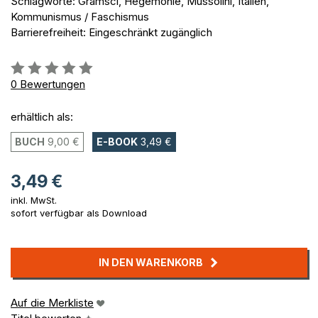
Schlagworte: Gramsci, Hegemonie, Mussolini, Italien,
Kommunismus / Faschismus
Barrierefreiheit: Eingeschränkt zugänglich
Bewertung::
0%
0
Bewertungen
erhältlich als:
BUCH
9,00 €
E-BOOK
3,49 €
3,49 €
inkl. MwSt.
sofort verfügbar als Download
IN DEN WARENKORB
Auf die Merkliste