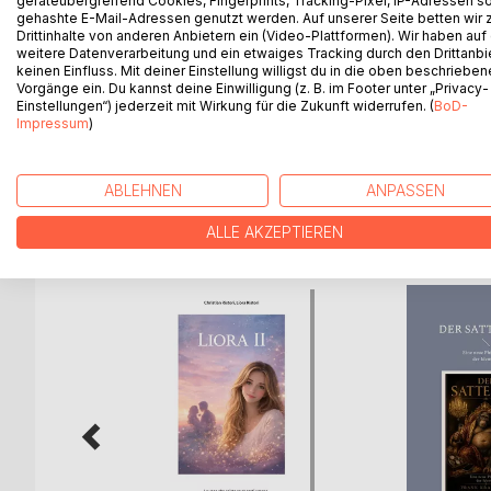
geräteübergreifend Cookies, Fingerprints, Tracking-Pixel, IP-Adressen s
Die Existenz von Leid setzt die Existenz von emp
gehashte E-Mail-Adressen genutzt werden. Auf unserer Seite betten wir
dann muss man Leben verhindern!
Drittinhalte von anderen Anbietern ein (Video-Plattformen). Wir haben auf
weitere Datenverarbeitung und ein etwaiges Tracking durch den Drittanbi
keinen Einfluss. Mit deiner Einstellung willigst du in die oben beschriebe
Diese unkonventionelle Ansicht versucht der Aut
Vorgänge ein. Du kannst deine Einwilligung (z. B. im Footer unter „Privacy-
Ansätze und Themen, wie zum Beispiel: "Ist alles 
Einstellungen“) jederzeit mit Wirkung für die Zukunft widerrufen. (
BoD-
Impressum
)
sein?", "Negativer Utilitarismus", "Recht auf Repro
ABLEHNEN
ANPASSEN
WEITERE TITEL BEI
Bo
ALLE AKZEPTIEREN