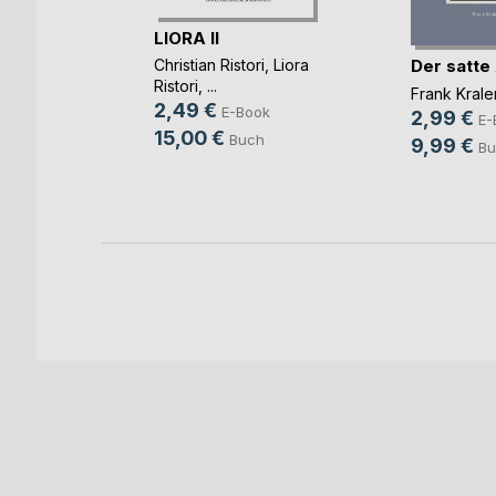
LIORA II
m und
Der satte
Christian Ristori
,
Liora
Ristori
, ...
Frank Kral
2,49 €
infels
E-Book
2,99 €
E-
15,00 €
ok
Buch
9,99 €
Bu