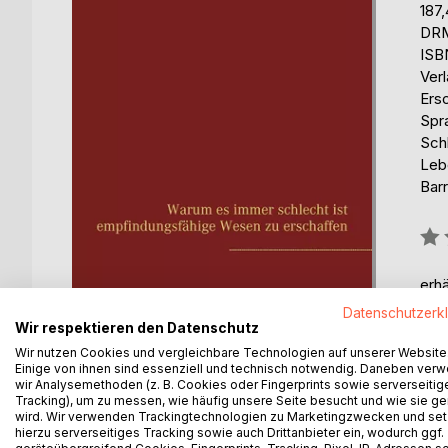
187
DRM
ISB
Ver
Ers
Spr
Sch
Leb
Barr
Bew
0%
erhä
Datenschutzerk
Wir respektieren den Datenschutz
Wir nutzen Cookies und vergleichbare Technologien auf unserer Website
Einige von ihnen sind essenziell und technisch notwendig. Daneben ver
wir Analysemethoden (z. B. Cookies oder Fingerprints sowie serverseitig
Tracking), um zu messen, wie häufig unsere Seite besucht und wie sie ge
BESCHREIBUNG
AUTOR/IN
PRESSES
wird. Wir verwenden Trackingtechnologien zu Marketingzwecken und se
hierzu serverseitiges Tracking sowie auch Drittanbieter ein, wodurch ggf.