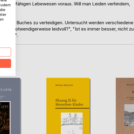
owie
findungsfähigen Lebewesen voraus. Will man Leiden verhindern,
 zudem
 die
eter
nen
or dieses Buches zu verteidigen. Untersucht werden verschiedene
Leben notwendigerweise leidvoll?", "Ist es immer besser, nicht zu
duktion".
D