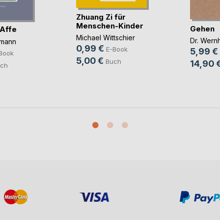
Zhuang Zi für
Menschen-Kinder
Gehen
 Affe
Michael Wittschier
Dr. Wern
emann
0,99 €
E-Book
5,99 €
Book
5,00 €
Buch
14,90 
ch