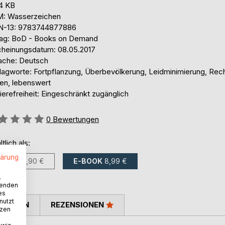
,4 KB
: Wasserzeichen
N-13: 9783744877886
lag: BoD - Books on Demand
cheinungsdatum: 08.05.2017
ache: Deutsch
lagworte: Fortpflanzung, Überbevölkerung, Leidminimierung, Rech
en, lebenswert
ierefreiheit: Eingeschränkt zugänglich
ertung::
0
Bewertungen
ltlich als:
lärung
BUCH
12,90 €
E-BOOK
8,99 €
.
wenden
es
nutzt
TIMMEN
REZENSIONEN
tzen