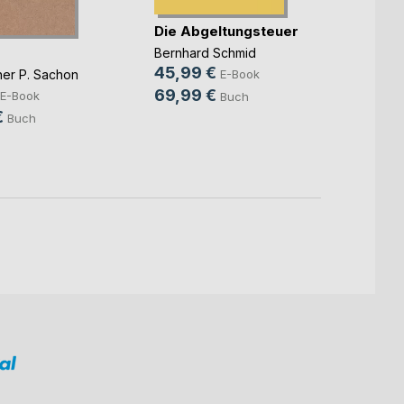
Die Abgeltungsteuer
MEGH
LEADER
Bernhard Schmid
DOKAL
45,99 €
her P. Sachon
E-Book
9,99
69,99 €
E-Book
Buch
60,9
€
Buch