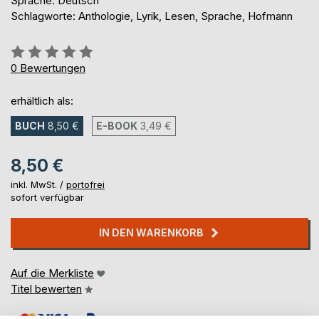
Sprache: Deutsch
Schlagworte: Anthologie, Lyrik, Lesen, Sprache, Hofmann
Bewertung::
0%
0
Bewertungen
erhältlich als:
BUCH
8,50 €
E-BOOK
3,49 €
8,50 €
inkl. MwSt. /
portofrei
sofort verfügbar
IN DEN WARENKORB
Auf die Merkliste
Titel bewerten