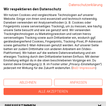
Datenschutzerklärung
Wir respektieren den Datenschutz
Wir nutzen Cookies und vergleichbare Technologien auf unserer
Website. Einige von ihnen sind essenziell und technisch notwendig.
Daneben verwenden wir Analysemethoden (z. B. Cookies oder
BESCHREIBUNG
Fingerprints sowie serverseitiges Tracking), um zu messen, wie häufig
unsere Seite besucht und wie sie genutzt wird. Wir verwenden
Trackingtechnologien zu Marketingzwecken und setzen hierzu
serverseitiges Tracking sowie auch Drittanbieter ein, wodurch ggf.
Dieser Entgegen der Zeit Band Anthologie schließt den
geräteübergreifend Cookies, Fingerprints, Tracking-Pixel, IP-Adressen
Umfang der Trilogie ab. Neben den verfassten
sowie gehashte E-Mail-Adressen genutzt werden. Auf unserer Seite
betten wir zudem Drittinhalte von anderen Anbietern ein (Video-
Sammelwerken vom Autor Christian Hofmann ist diese
Plattformen). Wir haben auf die weitere Datenverarbeitung und ein
Trilogie ein weiterer Band seiner Entgegen der Zeit Reihe.
etwaiges Tracking durch den Drittanbieter keinen Einfluss. Mit deiner
Auch in diesem Band stellt der Autor und Künstler bis ins
Einstellung willigst du in die oben beschriebenen Vorgänge ein. Du
kannst deine Einwilligung (z. B. im Footer unter „Privacy-Einstellungen“)
kleinste Detail der Texte seine Liebe zur Sprache wieder
jederzeit mit Wirkung für die Zukunft widerrufen. (
BoD-Impressum
)
unter Beweis.
Für Leser und Leserinnen die Lyrik und Belletristik mögen
sollte diese Trilogie im Bücherregal stehen.
ABLEHNEN
ANPASSEN
ALLE AKZEPTIEREN
AUTOR/IN
PRESSESTIMMEN