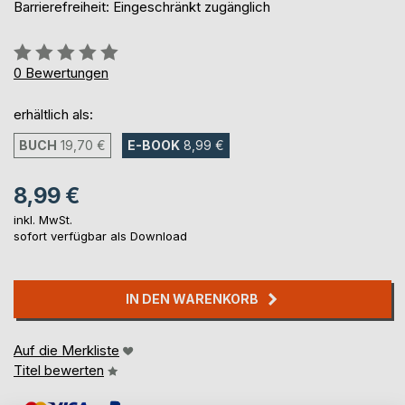
Barrierefreiheit: Eingeschränkt zugänglich
Bewertung::
0%
0
Bewertungen
erhältlich als:
BUCH
19,70 €
E-BOOK
8,99 €
8,99 €
inkl. MwSt.
sofort verfügbar als Download
IN DEN WARENKORB
Auf die Merkliste
Titel bewerten