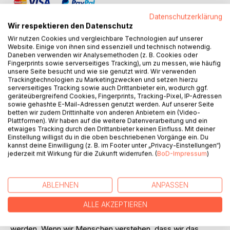
Datenschutzerklärung
Wir respektieren den Datenschutz
Wir nutzen Cookies und vergleichbare Technologien auf unserer
Website. Einige von ihnen sind essenziell und technisch notwendig.
Daneben verwenden wir Analysemethoden (z. B. Cookies oder
BESCHREIBUNG
Fingerprints sowie serverseitiges Tracking), um zu messen, wie häufig
unsere Seite besucht und wie sie genutzt wird. Wir verwenden
Trackingtechnologien zu Marketingzwecken und setzen hierzu
Anshin Reiki als Erleuchtungsweg erweckt in jedem
serverseitiges Tracking sowie auch Drittanbieter ein, wodurch ggf.
geräteübergreifend Cookies, Fingerprints, Tracking-Pixel, IP-Adressen
Menschen sein von Geburt an angelegtes Potenzial, in
sowie gehashte E-Mail-Adressen genutzt werden. Auf unserer Seite
Freiheit zu leben und beides, sein Wahres Selbst und sein
betten wir zudem Drittinhalte von anderen Anbietern ein (Video-
Potenzial zu manifestieren. Anshin Reiki ist ein spiritueller
Plattformen). Wir haben auf die weitere Datenverarbeitung und ein
etwaiges Tracking durch den Drittanbieter keinen Einfluss. Mit deiner
Weg, der jeden Menschen in die Tiefe seines eigenen
Einstellung willigst du in die oben beschriebenen Vorgänge ein. Du
Wesens führt, um Frieden im Herzen und Klarheit im Geist
kannst deine Einwilligung (z. B. im Footer unter „Privacy-Einstellungen“)
zu finden. Es geht in diesem Buch vor allem darum, die drei
jederzeit mit Wirkung für die Zukunft widerrufen. (
BoD-Impressum
)
Aspekte der geistigen Philosophie von Anshin Reiki ins
kollektive Bewusstsein zu rufen, um Möglichkeiten zur
Transformation aufzuzeigen. Das spirituelle Verständnis für
ABLEHNEN
ANPASSEN
die fünf Reiki Lebensprinzipien vertieft sich. Anshin Reiki
ALLE AKZEPTIEREN
vermittelt, dass Freiheit und Glückseligkeit bereits in jedem
Menschen angelegt sind und darauf warten, entdeckt zu
werden. Wenn wir Menschen verstehen, dass wir das