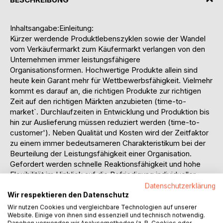
Inhaltsangabe:Einleitung:
Kürzer werdende Produktlebenszyklen sowie der Wandel
vom Verkäufermarkt zum Käufermarkt verlangen von den
Unternehmen immer leistungsfähigere
Organisationsformen. Hochwertige Produkte allein sind
heute kein Garant mehr für Wettbewerbsfähigkeit. Vielmehr
kommt es darauf an, die richtigen Produkte zur richtigen
Zeit auf den richtigen Märkten anzubieten (time-to-
market`. Durchlaufzeiten in Entwicklung und Produktion bis
hin zur Auslieferung müssen reduziert werden (time-to-
customer'). Neben Qualität und Kosten wird der Zeitfaktor
zu einem immer bedeutsameren Charakteristikum bei der
Beurteilung der Leistungsfähigkeit einer Organisation.
Gefordert werden schnelle Reaktionsfähigkeit und hohe
Flexibilität im Hinblick auf die Befriedigung individueller
Kundenwünsche. Dies erfordert eine zügige Bearbeitung
Datenschutzerklärung
von Planungsaufgaben, schnelle Entscheidungsfindung
Wir respektieren den Datenschutz
sowie effiziente Leistungserstellungsprozesse.
Wir nutzen Cookies und vergleichbare Technologien auf unserer
Website. Einige von ihnen sind essenziell und technisch notwendig.
Zunehmender Wettbewerbsdruck hat dazu geführt, daß