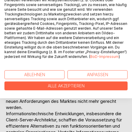
Daneben verwenden wir Analysemethoden (z. B. Cookies oder
ursprünglich überschaubare und auf wenige Produkte
Fingerprints sowie serverseitiges Tracking), um zu messen, wie häufig
konzentrierte Unternehmen heute eine Vielzahl von
unsere Seite besucht und wie sie genutzt wird. Wir verwenden
unterschiedlichen Produkten bzw. Produktvarianten und
Trackingtechnologien zu Marketingzwecken und setzen hierzu
serverseitiges Tracking sowie auch Drittanbieter ein, wodurch ggf.
Dienstleistungen anbieten.
geräteübergreifend Cookies, Fingerprints, Tracking-Pixel, IP-Adressen
Aus dieser Diversifikation des Produktangebotes
sowie gehashte E-Mail-Adressen genutzt werden. Auf unserer Seite
resultieren wegen stark zunehmender Anzahl der
betten wir zudem Drittinhalte von anderen Anbietern ein (Video-
Plattformen). Wir haben auf die weitere Datenverarbeitung und ein
Schnittstellen zwischen den arbeitsteiligen
etwaiges Tracking durch den Drittanbieter keinen Einfluss. Mit deiner
Funktionsbereichen immer komplexere
Einstellung willigst du in die oben beschriebenen Vorgänge ein. Du
Organisationsstrukturen, die man durch Einführung
kannst deine Einwilligung (z. B. im Footer unter „Privacy-Einstellungen“)
jederzeit mit Wirkung für die Zukunft widerrufen. (
BoD-Impressum
)
zusätzlicher hierarchisch angeordneter Planungs- bzw.
Entscheidungsinstanzen zu beherrschen versucht. Dadurch
werden jedoch lange Kommunikations- sowie
ABLEHNEN
ANPASSEN
Planungswege und folglich eine Bürokratisierung und
Schwerfälligkeit der Unternehmen induziert. Traditionelle,
ALLE AKZEPTIEREN
verrichtungsorientierte und vorrangig zentral planende
Organisationsformen des Taylorismus können insofern den
neuen Anforderungen des Marktes nicht mehr gerecht
werden.
Informationstechnische Entwicklungen, insbesondere die
Client-Server-Architektur, schaffen die Voraussetzung für
effizientere Alternativen zu rein funktionsorientierten und