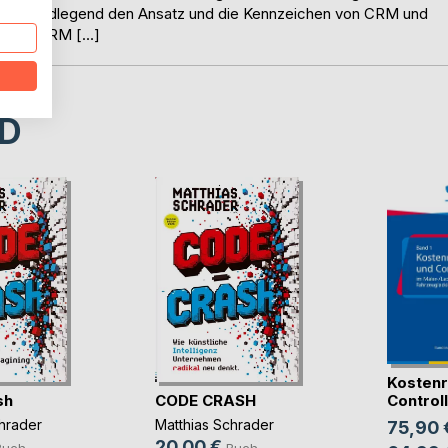
lärt grundlegend den Ansatz und die Kennzeichen von CRM und
en von CRM […]
D
Kostenr
sh
CODE CRASH
Controlli
hrader
Matthias Schrader
75,90 
20,00 €