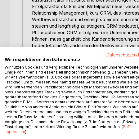
Erfolgsfaktor stark in den Mittelpunkt neuer Gesc
Relationship Management, kurz CRM, das Interess
Wettbewerbsfaktor und erlangt so einem enorme
steuern und langfristig zu steigern. CRM bedeutet
Philosophie von CRM erfolgreich im Unternehmen 
können, muss ganzheitliche Kundenorientierung so
bedeutet eine Veränderung der Denkweise in viele
kundennahen Unternehmensbereichen verstanden,
Datenschutzerk
Mit zunehmender Relevanz von CRM muss es in je
Wir respektieren den Datenschutz
vollständigen Ausrichtung des Unternehmens auf 
Wir nutzen Cookies und vergleichbare Technologien auf unserer Website
verfolgt das Ziel, den Aufbau, Erhalt und kontinu
Einige von ihnen sind essenziell und technisch notwendig. Daneben ver
wir Analysemethoden (z. B. Cookies oder Fingerprints sowie serverseitig
der Sicherstellung des Unternehmenserfolges zu 
Tracking), um zu messen, wie häufig unsere Seite besucht und wie sie ge
vorhandenen Prozesse an den Wünschen der Kunde
wird. Wir verwenden Trackingtechnologien zu Marketingzwecken und se
Unternehmen. Ein Ansatz zur Stellenbeschreibung d
hierzu serverseitiges Tracking sowie auch Drittanbieter ein, wodurch ggf.
geräteübergreifend Cookies, Fingerprints, Tracking-Pixel, IP-Adressen s
Ziel dieser Arbeit ist es, CRM als Kundenorientie
gehashte E-Mail-Adressen genutzt werden. Auf unserer Seite betten wir
Grundlage, Ansätze für eine Stellenbeschreibung 
Drittinhalte von anderen Anbietern ein (Video-Plattformen). Wir haben auf
Unternehmen aufzuzeigen. Da es wesentliche Unte
weitere Datenverarbeitung und ein etwaiges Tracking durch den Drittanbi
erfordern, wird in dieser Arbeit nur der Augenmer
keinen Einfluss. Mit deiner Einstellung willigst du in die oben beschriebe
Vorgänge ein. Du kannst deine Einwilligung (z. B. im Footer unter „Privacy-
Gang der Untersuchung:
Einstellungen“) jederzeit mit Wirkung für die Zukunft widerrufen. (
BoD-
Die vorliegende Arbeit ist in fünf Kapitel unterglie
Impressum
)
erklärende Grundlagen. Im darauffolgenden zweite