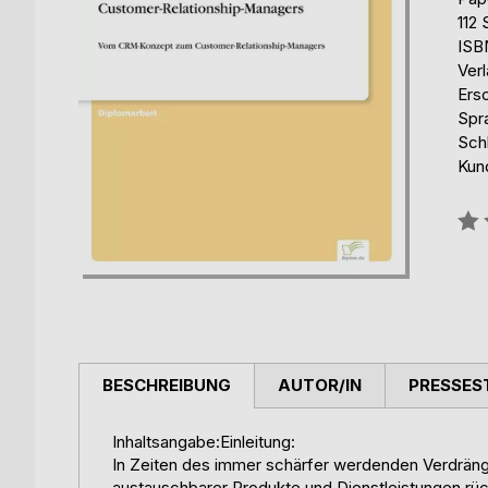
112 
ISB
Ver
Ers
Spr
Sch
Kun
Bew
0%
BESCHREIBUNG
AUTOR/IN
PRESSES
Inhaltsangabe:Einleitung:
In Zeiten des immer schärfer werdenden Verdrä
austauschbarer Produkte und Dienstleistungen rü