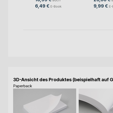
Buch
ch
6,49 €
9,99 €
E-Book
E-
ook
3D-Ansicht des Produktes (beispielhaft auf 
Paperback