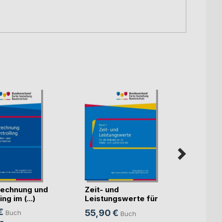
echnung und
Zeit- und
Künst
ng im (...)
Leistungswerte für
Intell
die K(...)
€
55,90 €
Buch
Buch
Mitte
Sven S