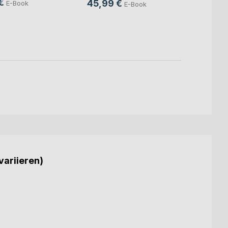
€
45,99 €
E-Book
E-Book
24,9
18,9
variieren)