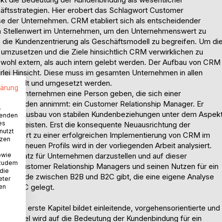
häftsstrategien. Hier erobert das Schlagwort Customer
e der Unternehmen. CRM etabliert sich als entscheidender
n Stellenwert im Unternehmen, um den Unternehmenswert zu
, die Kundenzentrierung als Geschäftsmodell zu begreifen. Um di
umzusetzen und die Ziele hinsichtlich CRM verwirklichen zu
wohl extern, als auch intern gelebt werden. Der Aufbau von CRM
rlei Hinsicht. Diese muss im gesamten Unternehmen in allen
 gewollt und umgesetzt werden.
lärung
dem Unternehmen eine Person geben, die sich einer
den Kunden annimmt: ein Customer Relationship Manager. Er
.
ierlichen Ausbau von stabilen Kundenbeziehungen unter dem Aspek
wenden
es
gewährleisten. Erst die konsequente Neuausrichtung der
nutzt
n, führt zu einer erfolgreichen Implementierung von CRM im
tzen
ieses neuen Profils wird in der vorliegenden Arbeit analysiert.
owie
rungsansatz für Unternehmen darzustellen und auf dieser
 zudem
eines Customer Relationship Managers und seinen Nutzen für ein
 die
rschiede zwischen B2B und B2C gibt, die eine eigene Analyse
eter
k auf B2C gelegt.
nen
dert. Das erste Kapitel bildet einleitende, vorgehensorientierte und
n Kapitel wird auf die Bedeutung der Kundenbindung für ein