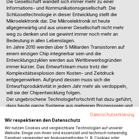
Die Gesellschaft wandelt sich immer mehr zu einer
Informations- und Kommunikationsgesellschaft. Die
Schlüsseltechnologie in dieser Entwicklung stellt die
Mikroelektronik dar. Die Mikroelektronik ist heute
allgegenwärtig und aus unserer Gesellschaft nicht mehr
weg zu denken und sie gewinnt immer noch mehr an
Bedeutung in allen Lebenslagen.
Im Jahre 2010 werden über 5 Milliarden Transistoren auf
einem einzigen Chip integrierbar sein und die
Entwicklungszyklen werden aus Wettbewerbsgründen
immer kürzer. Das Entwurfsteam muss trotz der
Komplexitätsexplosion dem Kosten- und Zeitdruck
entgegenwirken. Aufgrund dessen muss sich die
Entwurfsproduktivität in jedem Jahr mehr als verdoppeln,
will sie der Chipentwicklung folgen.
Der ungebrochene Technologiefortschritt hat dazu geführt,
dass heute ganze Systeme aus mehreren Prozessoren und
komplexen Verbindungsstrukturen auf einem einzelnen
Datenschutzerklärung
Chip gefertigt werden können (SoC). Um die Komplexität
Wir respektieren den Datenschutz
dieser Systeme und mögliche Anwendungen kontrollieren
Wir nutzen Cookies und vergleichbare Technologien auf unserer
zu können, bedarf es einer Automatisierung des Entwurfs
Website. Einige von ihnen sind essenziell und technisch notwendig.
auch auf höheren Entwurfsebenen (High-Level-Synthese).
Daneben verwenden wir Analysemethoden (z. B. Cookies oder