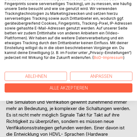
Fingerprints sowie serverseitiges Tracking), um zu messen, wie häufig
Die Automatisierung des Entwurfs (Electronic Design
unsere Seite besucht und wie sie genutzt wird. Wir verwenden
Automation, EDA) stellt deshalb den Schlüssel zur
Trackingtechnologien zu Marketingzwecken und setzen hierzu
Mikroelektronik und damit zu den Systemen der Zukunft
serverseitiges Tracking sowie auch Drittanbieter ein, wodurch ggf.
geräteübergreifend Cookies, Fingerprints, Tracking-Pixel, IP-Adressen
dar.
sowie gehashte E-Mail-Adressen genutzt werden. Auf unserer Seite
Heutiger Standard des Schaltungsentwurfs ist die
betten wir zudem Drittinhalte von anderen Anbietern ein (Video-
Hardwarebeschreibung durch
Plattformen). Wir haben auf die weitere Datenverarbeitung und ein
etwaiges Tracking durch den Drittanbieter keinen Einfluss. Mit deiner
Hardwarebeschreibungssprachen (HDL), die durch CAE-
Einstellung willigst du in die oben beschriebenen Vorgänge ein. Du
Werkzeuge (Computer Aided Engineering) zur
kannst deine Einwilligung (z. B. im Footer unter „Privacy-Einstellungen“)
Schaltungssimulation und -synthese benützt werden. Dabei
jederzeit mit Wirkung für die Zukunft widerrufen. (
BoD-Impressum
)
dient die Simulation der Überprüfung der Funktion des
Entwurfs und die Synthese der Umsetzung der
Beschreibung in eine Netzliste für die Implementierung der
ABLEHNEN
ANPASSEN
Schaltung auf die gewählte Zieltechnologie wie ASICs oder
ALLE AKZEPTIEREN
FPGAs. Als Hardwarebeschreibungssprachen haben sich
weltweit die beiden Sprachen Verilog und VHDL etabliert.
Die Simulation und Verifikation gewinnt zunehmend immer
mehr an Bedeutung, je komplexer die Schaltungen werden.
Es ist nicht mehr möglich Signale Takt für Takt auf ihre
Richtigkeit zu überprüfen, sondern es müssen neue
Verifikationsstrategien gefunden werden. Einer davon ist
die Entwicklung von HDVL- Sprachen (Hardware