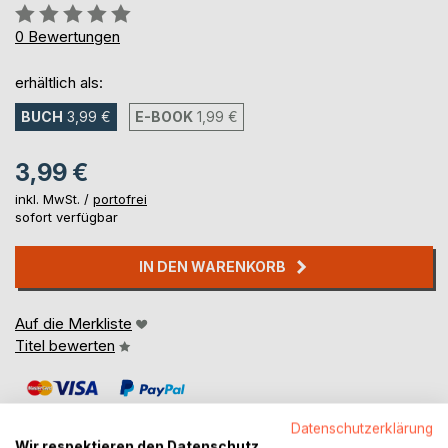
Bewertung::
0%
0
Bewertungen
erhältlich als:
BUCH
3,99 €
E-BOOK
1,99 €
3,99 €
inkl. MwSt. /
portofrei
sofort verfügbar
IN DEN WARENKORB
Auf die Merkliste
Titel bewerten
Datenschutzerklärung
Wir respektieren den Datenschutz