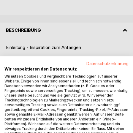
BESCHREIBUNG
Einleitung - Inspiration zum Anfangen
Dieses Heft ist etwas Besonderes:
Datenschutzerklärung
Ich habe es mit Hilfe von Künstlicher Intelligenz (KI) erstellt,
Wir respektieren den Datenschutz
nicht als technisches Handbuch, sondern als kleine
Wir nutzen Cookies und vergleichbare Technologien auf unserer
Inspiration zum Loslegen.
Website. Einige von ihnen sind essenziell und technisch notwendig.
Daneben verwenden wir Analysemethoden (z. B. Cookies oder
Es soll dir Mut machen, einen neuen Weg einzuschlagen,
Fingerprints sowie serverseitiges Tracking), um zu messen, wie häufig
unsere Seite besucht und wie sie genutzt wird. Wir verwenden
deinen eigenen. Einen Weg, auf dem KI nicht kompliziert
Trackingtechnologien zu Marketingzwecken und setzen hierzu
oder einschüchternd wirkt, sondern dich unterstützt, so wie
serverseitiges Tracking sowie auch Drittanbieter ein, wodurch ggf.
ein hilfreicher Begleiter im Hintergrund.
geräteübergreifend Cookies, Fingerprints, Tracking-Pixel, IP-Adressen
sowie gehashte E-Mail-Adressen genutzt werden. Auf unserer Seite
betten wir zudem Drittinhalte von anderen Anbietern ein (Video-
Du hältst also kein klassisches Buch in den Händen,
Plattformen). Wir haben auf die weitere Datenverarbeitung und ein
sondern ein leichtes Heft, fast wie eine Visitenkarte voller
etwaiges Tracking durch den Drittanbieter keinen Einfluss. Mit deiner