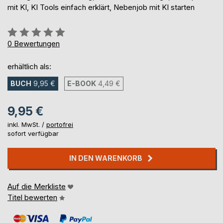
mit KI, KI Tools einfach erklärt, Nebenjob mit KI starten
Bewertung::
0%
0
Bewertungen
erhältlich als:
BUCH
9,95 €
E-BOOK
4,49 €
9,95 €
inkl. MwSt. /
portofrei
sofort verfügbar
IN DEN WARENKORB
Auf die Merkliste
Titel bewerten