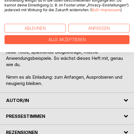
Einstellung willigst du in die oben beschriebenen Vorgänge ein. Du
Ideen. Es ist ein Startpunkt, kein Endpunkt. Ein Impuls, der
kannst deine Einwilligung (z. B. im Footer unter „Privacy-Einstellungen“)
dich ermuntert:
jederzeit mit Wirkung für die Zukunft widerrufen. (
BoD-Impressum
)
Probier dich aus. Fang klein an. Bleib unabhängig und
selbstbestimmt.
ABLEHNEN
ANPASSEN
Und weil KI-Wissen nie stillsteht, findest du im Heft auch
ALLE AKZEPTIEREN
einen QR-Code. Darüber erhältst du regelmäßig Updates:
neue Tools, spannende Blogbeiträge, frische
Anwendungsbeispiele. So wächst dieses Heft mit, genau
wie du.
Nimm es als Einladung: zum Anfangen, Ausprobieren und
neugierig bleiben.
AUTOR/IN
PRESSESTIMMEN
REZENSIONEN