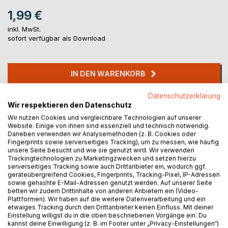
1,99 €
inkl. MwSt.
sofort verfügbar als Download
IN DEN WARENKORB
Datenschutzerklärung
Auf die Merkliste
Wir respektieren den Datenschutz
Titel bewerten
Wir nutzen Cookies und vergleichbare Technologien auf unserer
Website. Einige von ihnen sind essenziell und technisch notwendig.
Daneben verwenden wir Analysemethoden (z. B. Cookies oder
Fingerprints sowie serverseitiges Tracking), um zu messen, wie häufig
unsere Seite besucht und wie sie genutzt wird. Wir verwenden
Trackingtechnologien zu Marketingzwecken und setzen hierzu
serverseitiges Tracking sowie auch Drittanbieter ein, wodurch ggf.
geräteübergreifend Cookies, Fingerprints, Tracking-Pixel, IP-Adressen
sowie gehashte E-Mail-Adressen genutzt werden. Auf unserer Seite
BESCHREIBUNG
betten wir zudem Drittinhalte von anderen Anbietern ein (Video-
Plattformen). Wir haben auf die weitere Datenverarbeitung und ein
etwaiges Tracking durch den Drittanbieter keinen Einfluss. Mit deiner
Einstellung willigst du in die oben beschriebenen Vorgänge ein. Du
Anneliese ist ein kleines nettes Mädchen, das ihren Eltern
kannst deine Einwilligung (z. B. im Footer unter „Privacy-Einstellungen“)