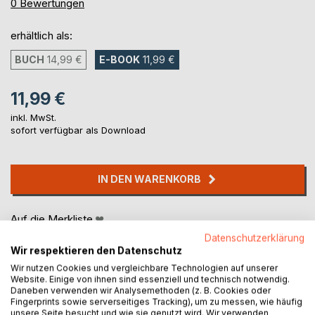
0%
0
Bewertungen
erhältlich als:
BUCH
14,99 €
E-BOOK
11,99 €
11,99 €
inkl. MwSt.
sofort verfügbar als Download
IN DEN WARENKORB
Auf die Merkliste
Titel bewerten
Datenschutzerklärung
Wir respektieren den Datenschutz
Wir nutzen Cookies und vergleichbare Technologien auf unserer
Website. Einige von ihnen sind essenziell und technisch notwendig.
Daneben verwenden wir Analysemethoden (z. B. Cookies oder
Fingerprints sowie serverseitiges Tracking), um zu messen, wie häufig
unsere Seite besucht und wie sie genutzt wird. Wir verwenden