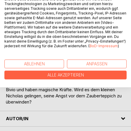
Trackingtechnologien zu Marketingzwecken und setzen hierzu
serverseitiges Tracking sowie auch Drittanbieter ein, wodurch ggf.
BESCHREIBUNG
geräteübergreifend Cookies, Fingerprints, Tracking-Pixel, IP-Adressen
sowie gehashte E-Mail-Adressen genutzt werden. Auf unserer Seite
betten wir zudem Drittinhalte von anderen Anbietern ein (Video-
Plattformen). Wir haben auf die weitere Datenverarbeitung und ein
Anna ist eine begeisterte Skifahrerin und freut sich riesig, in
etwaiges Tracking durch den Drittanbieter keinen Einfluss. Mit deiner
den Ferien wieder die Schneesportschule in Bivio
Einstellung willigst du in die oben beschriebenen Vorgänge ein. Du
besuchen zu dürfen.
kannst deine Einwilligung (z. B. im Footer unter „Privacy-Einstellungen“)
jederzeit mit Wirkung für die Zukunft widerrufen. (
BoD-Impressum
)
Gemeinsam mit ihren Freunden Marco und Denise lernt sie
dort den Skianfänger Nicholas kennen. Der kleine Junge
hat keinen Skilehrer und fürchtet sich davor, mit dem
ABLEHNEN
ANPASSEN
Zauberteppich den Übungshügel hinaufzufahren.
Anna hat eine Idee, wie die drei Freunde Nicholas helfen
ALLE AKZEPTIEREN
können, aber dafür benötigt sie auch die Unterstützung der
Elfen. Diese freundlichen Wesen wohnen in einem Wald in
Bivio und haben magische Kräfte. Wird es dem kleinen
Nicholas gelingen, seine Angst vor dem Zauberteppich zu
überwinden?
AUTOR/IN