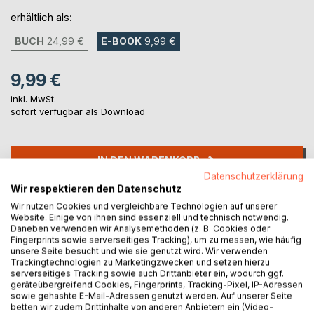
erhältlich als:
BUCH
24,99 €
E-BOOK
9,99 €
9,99 €
inkl. MwSt.
sofort verfügbar als Download
IN DEN WARENKORB
Datenschutzerklärung
Wir respektieren den Datenschutz
Auf die Merkliste
Wir nutzen Cookies und vergleichbare Technologien auf unserer
Titel bewerten
Website. Einige von ihnen sind essenziell und technisch notwendig.
Daneben verwenden wir Analysemethoden (z. B. Cookies oder
Fingerprints sowie serverseitiges Tracking), um zu messen, wie häufig
unsere Seite besucht und wie sie genutzt wird. Wir verwenden
Trackingtechnologien zu Marketingzwecken und setzen hierzu
serverseitiges Tracking sowie auch Drittanbieter ein, wodurch ggf.
geräteübergreifend Cookies, Fingerprints, Tracking-Pixel, IP-Adressen
sowie gehashte E-Mail-Adressen genutzt werden. Auf unserer Seite
betten wir zudem Drittinhalte von anderen Anbietern ein (Video-