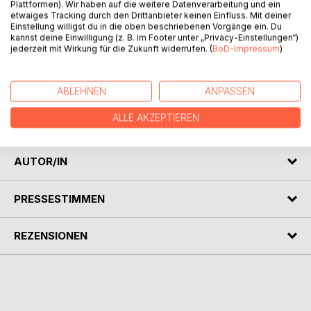
Plattformen). Wir haben auf die weitere Datenverarbeitung und ein
BESCHREIBUNG
etwaiges Tracking durch den Drittanbieter keinen Einfluss. Mit deiner
Einstellung willigst du in die oben beschriebenen Vorgänge ein. Du
kannst deine Einwilligung (z. B. im Footer unter „Privacy-Einstellungen“)
Anna und ihr unsichtbarer Bruder Knulf fahren mit der
jederzeit mit Wirkung für die Zukunft widerrufen. (
BoD-Impressum
)
Familie in die Ferien. Doch im Urlaubsort gehen unheimliche
Dinge zu. Niemand verlässt dort nach Einbruch der
ABLEHNEN
ANPASSEN
Dämmerung sein Haus. Ein grauenhaftes Monster treibt
sein Unwesen. Anna und Knulf begeben sich in Gefahr, weil
ALLE AKZEPTIEREN
sie die Bestie einmal zu Gesicht bekommen wollen.
AUTOR/IN
PRESSESTIMMEN
REZENSIONEN