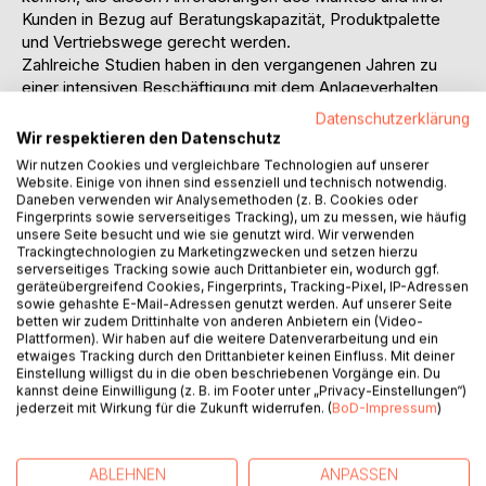
Kunden in Bezug auf Beratungskapazität, Produktpalette
und Vertriebswege gerecht werden.
Zahlreiche Studien haben in den vergangenen Jahren zu
einer intensiven Beschäftigung mit dem Anlageverhalten
von privaten Anlegern geführt. Speziell über das
Datenschutzerklärung
Anlageverhalten von Jungakademikern ist bisher noch
Wir respektieren den Datenschutz
wenig bekannt. Die vorliegende Arbeit setzt sich demnach
Wir nutzen Cookies und vergleichbare Technologien auf unserer
zum Ziel, die Kenntnisse über die Black Box von
Website. Einige von ihnen sind essenziell und technisch notwendig.
Daneben verwenden wir Analysemethoden (z. B. Cookies oder
Jungakademikern zu erweitern, um deren Anlageverhalten
Fingerprints sowie serverseitiges Tracking), um zu messen, wie häufig
in Hinsicht auf Aktien und Aktienfonds transparenter zu
unsere Seite besucht und wie sie genutzt wird. Wir verwenden
machen. Dies geschieht unter Rückgriff auf die Theorie
Trackingtechnologien zu Marketingzwecken und setzen hierzu
des geplanten Verhaltens (TOPB) im Wege einer eigens
serverseitiges Tracking sowie auch Drittanbieter ein, wodurch ggf.
geräteübergreifend Cookies, Fingerprints, Tracking-Pixel, IP-Adressen
durchgeführten empirischen Erhebung. Die Ergebnisse
sowie gehashte E-Mail-Adressen genutzt werden. Auf unserer Seite
dieser Pilotstudie sollen die Möglichkeit schaffen,
betten wir zudem Drittinhalte von anderen Anbietern ein (Video-
systematische Ansatzpunkte für nachfrageorientierte
Plattformen). Wir haben auf die weitere Datenverarbeitung und ein
etwaiges Tracking durch den Drittanbieter keinen Einfluss. Mit deiner
Marketingmaßnahmen speziell bei Jungakademikern
Einstellung willigst du in die oben beschriebenen Vorgänge ein. Du
abzuleiten.
kannst deine Einwilligung (z. B. im Footer unter „Privacy-Einstellungen“)
jederzeit mit Wirkung für die Zukunft widerrufen. (
BoD-Impressum
)
Inhaltsverzeichnis:Inhaltsverzeichnis:
Abbildungsverzeichnis4
Tabellenverzeichnis5
ABLEHNEN
ANPASSEN