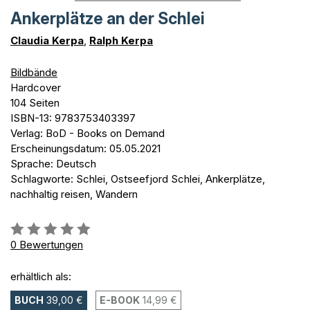
Ankerplätze an der Schlei
Claudia Kerpa
,
Ralph Kerpa
Bildbände
Hardcover
104 Seiten
ISBN-13: 9783753403397
Verlag: BoD - Books on Demand
Erscheinungsdatum: 05.05.2021
Sprache: Deutsch
Schlagworte: Schlei, Ostseefjord Schlei, Ankerplätze,
nachhaltig reisen, Wandern
Bewertung::
0%
0
Bewertungen
erhältlich als:
BUCH
39,00 €
E-BOOK
14,99 €