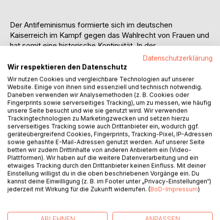
Der Antifeminismus formierte sich im deutschen
Kaiserreich im Kampf gegen das Wahlrecht von Frauen und
hat somit eine historische Kontinuität. In der
Sozialforschung und in feministischen Bewegungen hat
Datenschutzerklärung
sich seit den 1990er Jahren der Begriff zunehmend
Wir respektieren den Datenschutz
etabliert, aber was und vor allem wer ist darunter zu
Wir nutzen Cookies und vergleichbare Technologien auf unserer
fassen? Rebekka Blum schlägt die Brücke zwischen der
Website. Einige von ihnen sind essenziell und technisch notwendig.
Daneben verwenden wir Analysemethoden (z. B. Cookies oder
Forschung zum historischen und gegenwärtigen
Fingerprints sowie serverseitiges Tracking), um zu messen, wie häufig
Antifeminismus und arbeitet die Bedeutung von
unsere Seite besucht und wie sie genutzt wird. Wir verwenden
Antifeminismus als ideologische Klammer konservativer,
Trackingtechnologien zu Marketingzwecken und setzen hierzu
serverseitiges Tracking sowie auch Drittanbieter ein, wodurch ggf.
christlich-fundamentalistischer und (extrem) rechter
geräteübergreifend Cookies, Fingerprints, Tracking-Pixel, IP-Adressen
Strömungen heraus. Hierzu untersucht sie die Ergebnisse
sowie gehashte E-Mail-Adressen genutzt werden. Auf unserer Seite
einschlägiger geschichts- und sozialwissenschaftlicher
betten wir zudem Drittinhalte von anderen Anbietern ein (Video-
Plattformen). Wir haben auf die weitere Datenverarbeitung und ein
Forschung der Gegenwart und liefert so einen
etwaiges Tracking durch den Drittanbieter keinen Einfluss. Mit deiner
systematischen Überblick zur Entwicklung des
Einstellung willigst du in die oben beschriebenen Vorgänge ein. Du
Phänomens, seinen AkteurInnen und Diskursen sowie
kannst deine Einwilligung (z. B. im Footer unter „Privacy-Einstellungen“)
jederzeit mit Wirkung für die Zukunft widerrufen. (
BoD-Impressum
)
Erklärungen für das Erstarken antifeministischer
Bewegungen. Auf diesem Weg gelingt es ihr, eine
gebündelte Definition vom Begriff des Antifeminismus zu
ABLEHNEN
ANPASSEN