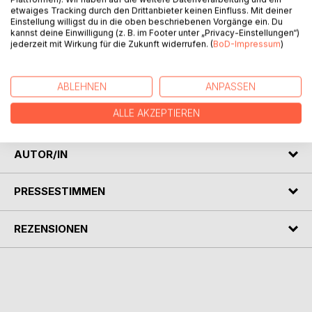
BESCHREIBUNG
etwaiges Tracking durch den Drittanbieter keinen Einfluss. Mit deiner
Einstellung willigst du in die oben beschriebenen Vorgänge ein. Du
kannst deine Einwilligung (z. B. im Footer unter „Privacy-Einstellungen“)
Wenige Monate vor einer Bundestagswahl werden ARD
jederzeit mit Wirkung für die Zukunft widerrufen. (
BoD-Impressum
)
und ZDF von Hackern lahmgelegt. Welche Folgen hat das
für die Wahl?
ABLEHNEN
ANPASSEN
In der Reihe "Ereignisse und Erwartungen" werden
ALLE AKZEPTIEREN
Szenarien für die nahe Zukunft entwickelt.
AUTOR/IN
PRESSESTIMMEN
REZENSIONEN