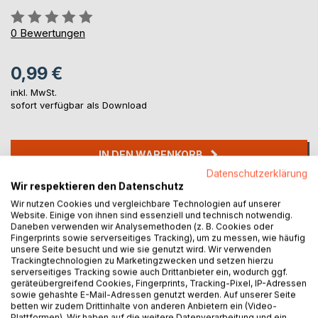
Bewertung::
0%
0
Bewertungen
0,99 €
inkl. MwSt.
sofort verfügbar als Download
IN DEN WARENKORB
Datenschutzerklärung
Wir respektieren den Datenschutz
Auf die Merkliste
Wir nutzen Cookies und vergleichbare Technologien auf unserer
Titel bewerten
Website. Einige von ihnen sind essenziell und technisch notwendig.
Daneben verwenden wir Analysemethoden (z. B. Cookies oder
Fingerprints sowie serverseitiges Tracking), um zu messen, wie häufig
unsere Seite besucht und wie sie genutzt wird. Wir verwenden
Trackingtechnologien zu Marketingzwecken und setzen hierzu
serverseitiges Tracking sowie auch Drittanbieter ein, wodurch ggf.
geräteübergreifend Cookies, Fingerprints, Tracking-Pixel, IP-Adressen
sowie gehashte E-Mail-Adressen genutzt werden. Auf unserer Seite
betten wir zudem Drittinhalte von anderen Anbietern ein (Video-
Plattformen). Wir haben auf die weitere Datenverarbeitung und ein