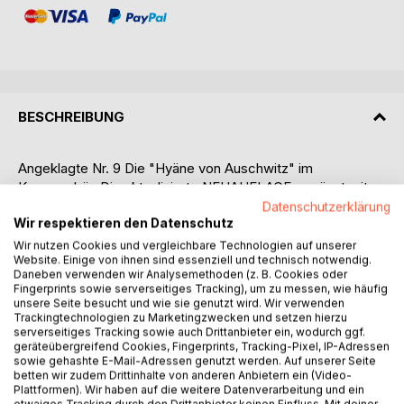
BESCHREIBUNG
Angeklagte Nr. 9 Die "Hyäne von Auschwitz" im
Kreuzverhör. Die aktualisierte NEUAUFLAGE, ergänzt mit
über 70 Dokumenten, Handschriften und Fotografien!
Datenschutzerklärung
Wir respektieren den Datenschutz
Die KZ-Aufseherin Irma Grese war die jüngste
Wir nutzen Cookies und vergleichbare Technologien auf unserer
Website. Einige von ihnen sind essenziell und technisch notwendig.
Kriegsverbrecherin, die 1945 im Bergen-Belsen Prozess
Daneben verwenden wir Analysemethoden (z. B. Cookies oder
zum Tode durch den Strang verurteilt wurde. Gerade sie
Fingerprints sowie serverseitiges Tracking), um zu messen, wie häufig
erregte weltweites Aufsehen, weil die ihr zur Last gelegten
unsere Seite besucht und wie sie genutzt wird. Wir verwenden
Trackingtechnologien zu Marketingzwecken und setzen hierzu
Verbrechen, die Brutalität und Grausamkeit, ihr Sadismus
serverseitiges Tracking sowie auch Drittanbieter ein, wodurch ggf.
gegenüber den Häftlingen im krassen Widerspruch zu ihrer
geräteübergreifend Cookies, Fingerprints, Tracking-Pixel, IP-Adressen
Erscheinung standen. Sie hatte viele Namen: "Hyäne von
sowie gehashte E-Mail-Adressen genutzt werden. Auf unserer Seite
Auschwitz," "Höllenengel" oder "Queen of Belsen." Und ihr
betten wir zudem Drittinhalte von anderen Anbietern ein (Video-
Plattformen). Wir haben auf die weitere Datenverarbeitung und ein
Ankläger sagte über sie im Prozess: "Und es gibt keine
etwaiges Tracking durch den Drittanbieter keinen Einfluss. Mit deiner