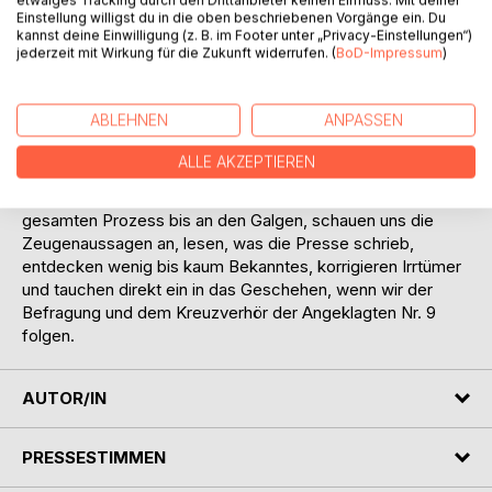
einzige Grausamkeit, die in diesem Lager stattgefunden
Einstellung willigst du in die oben beschriebenen Vorgänge ein. Du
hat, für die sie nicht als Verantwortliche bekannt war. Sie
kannst deine Einwilligung (z. B. im Footer unter „Privacy-Einstellungen“)
jederzeit mit Wirkung für die Zukunft widerrufen. (
BoD-Impressum
)
nahm regelmäßig an der Selektion für die Gaskammer teil,
strafte willkürlich, und als sie nach Belsen kam, fuhr sie
genau so fort." In dieser Dokumentation begeben wir uns
ABLEHNEN
ANPASSEN
auf eine Spurensuche in alten Akten und Archiven und
beleuchten die 243 Tage des Jahres 1945, von der
ALLE AKZEPTIEREN
Befreiung des KZ Bergen-Belsen bis hin zur Hinrichtung
der Täter in Hameln. Wir begleiten Grese durch den
gesamten Prozess bis an den Galgen, schauen uns die
Zeugenaussagen an, lesen, was die Presse schrieb,
entdecken wenig bis kaum Bekanntes, korrigieren Irrtümer
und tauchen direkt ein in das Geschehen, wenn wir der
Befragung und dem Kreuzverhör der Angeklagten Nr. 9
folgen.
AUTOR/IN
PRESSESTIMMEN