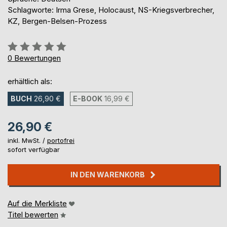
Schlagworte: Irma Grese, Holocaust, NS-Kriegsverbrecher,
KZ, Bergen-Belsen-Prozess
Bewertung::
0%
0
Bewertungen
erhältlich als:
BUCH
26,90 €
E-BOOK
16,99 €
26,90 €
inkl. MwSt. /
portofrei
sofort verfügbar
IN DEN WARENKORB
Auf die Merkliste
Titel bewerten