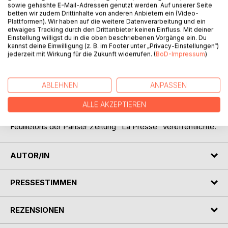
sowie gehashte E-Mail-Adressen genutzt werden. Auf unserer Seite
betten wir zudem Drittinhalte von anderen Anbietern ein (Video-
Plattformen). Wir haben auf die weitere Datenverarbeitung und ein
etwaiges Tracking durch den Drittanbieter keinen Einfluss. Mit deiner
BESCHREIBUNG
Einstellung willigst du in die oben beschriebenen Vorgänge ein. Du
kannst deine Einwilligung (z. B. im Footer unter „Privacy-Einstellungen“)
jederzeit mit Wirkung für die Zukunft widerrufen. (
BoD-Impressum
)
"Ange Pitou" ist der dritte Teil der vierbändigen Romanreihe
"Memoiren eines Arztes" des französischen
Erfolgsautoren Alexandre Dumas (1802–1870), zu der auch
ABLEHNEN
ANPASSEN
"Joseph Balsamo", "Das Halsband der Königin" und "Die
Gräfin von Charny" gehören, die Dumas, beginnend mit
ALLE AKZEPTIEREN
"Joseph Balsamo", zwischen 1846 und 1855 in den
Feuilletons der Pariser Zeitung "La Presse" veröffentlichte.
AUTOR/IN
PRESSESTIMMEN
REZENSIONEN