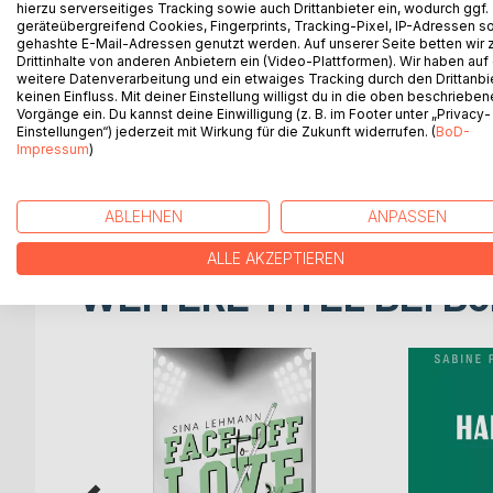
Schwester und seines Bruders.
hierzu serverseitiges Tracking sowie auch Drittanbieter ein, wodurch ggf.
geräteübergreifend Cookies, Fingerprints, Tracking-Pixel, IP-Adressen s
gehashte E-Mail-Adressen genutzt werden. Auf unserer Seite betten wir
In Venedig angekommen, kommt Andrea in Kontakt 
Drittinhalte von anderen Anbietern ein (Video-Plattformen). Wir haben auf
vereinnahmen wollen. Andrea lässt sich mit diese
weitere Datenverarbeitung und ein etwaiges Tracking durch den Drittanbi
keinen Einfluss. Mit deiner Einstellung willigst du in die oben beschriebe
Spiel spielt, versucht er zugleich, seinen Rachepla
Vorgänge ein. Du kannst deine Einwilligung (z. B. im Footer unter „Privacy-
finden.
Einstellungen“) jederzeit mit Wirkung für die Zukunft widerrufen. (
BoD-
Impressum
)
Doch schließlich kommt es zu einem dramatischen 
Entscheidung treibt.
ABLEHNEN
ANPASSEN
ALLE AKZEPTIEREN
WEITERE TITEL BEI
Bo