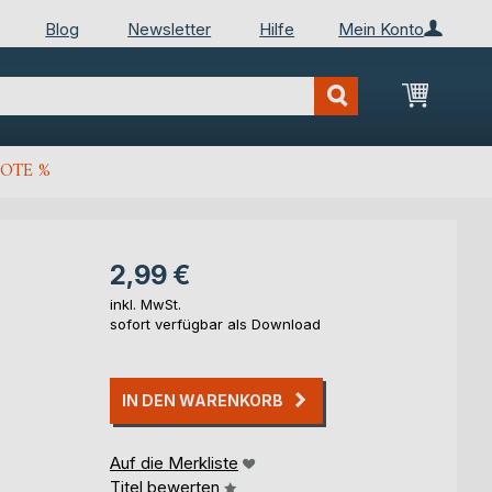
Blog
Newsletter
Hilfe
Mein Konto
Mein Wa
OTE %
2,99 €
inkl. MwSt.
sofort verfügbar als Download
IN DEN WARENKORB
Auf die Merkliste
Titel bewerten