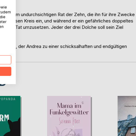
owie
 zudem
mit dem undurchsichtigen Rat der Zehn, die ihn für ihre Zwecke
 die
m ominösen Kreis ein, und während er ein gefährliches doppeltes
eter
nen
n in die Tat umzusetzen. Jeder der drei Dolche soll sein Ziel
Vorfall, der Andrea zu einer schicksalhaften und endgültigen
D