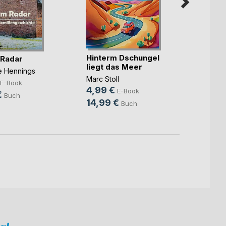
Hinterm Dschungel
Die ka
 Radar
liegt das Meer
Benjam
ne Hennings
Marc Stoll
7,99
E-Book
4,99 €
E-Book
10,9
€
Buch
14,99 €
Buch