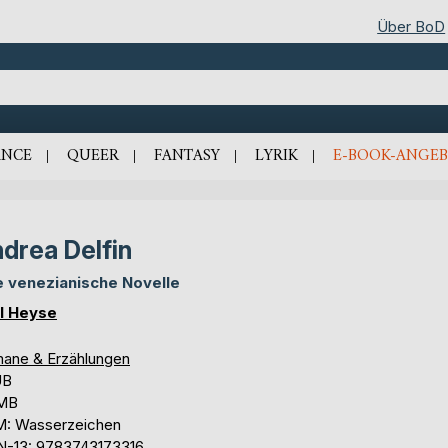
Über BoD
NCE
QUEER
FANTASY
LYRIK
E-BOOK-ANGEB
drea Delfin
e venezianische Novelle
l Heyse
ane & Erzählungen
UB
 MB
: Wasserzeichen
N-13: 9783743173316