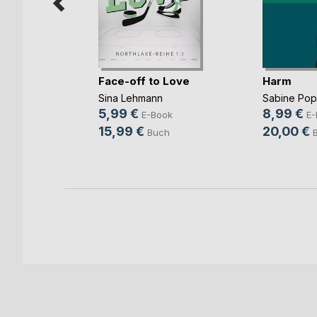
mme im
Face-off to Love
Harm
Sina Lehmann
Sabine Po
ok
5,99 €
8,99 €
E-Book
E-
h
15,99 €
20,00 €
Buch