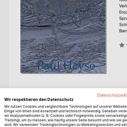
Ver
Ers
Spr
Sch
Barr
Bew
0%
Datenschutzerk
Wir respektieren den Datenschutz
BESCHREIBUNG
AUTOR/IN
PRESSES
Wir nutzen Cookies und vergleichbare Technologien auf unserer Website
Einige von ihnen sind essenziell und technisch notwendig. Daneben ver
wir Analysemethoden (z. B. Cookies oder Fingerprints sowie serverseitig
Andrea Delfin, der Nachfahre adliger Gutsbesitzer,
Tracking), um zu messen, wie häufig unsere Seite besucht und wie sie ge
bestimmt für Attentate auf die Machthaber der Lag
wird. Wir verwenden Trackingtechnologien zu Marketingzwecken und se