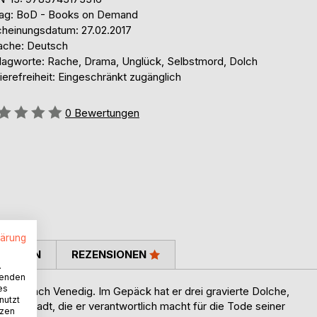
lag: BoD - Books on Demand
cheinungsdatum: 27.02.2017
ache: Deutsch
lagworte: Rache, Drama, Unglück, Selbstmord, Dolch
ierefreiheit: Eingeschränkt zugänglich
ertung::
0
Bewertungen
lärung
TIMMEN
REZENSIONEN
.
wenden
es
 reist nach Venedig. Im Gepäck hat er drei gravierte Dolche,
nutzt
unenstadt, die er verantwortlich macht für die Tode seiner
tzen