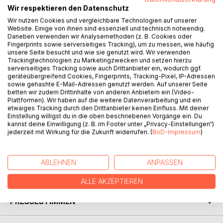
Wir respektieren den Datenschutz
Wir nutzen Cookies und vergleichbare Technologien auf unserer
Website. Einige von ihnen sind essenziell und technisch notwendig.
Daneben verwenden wir Analysemethoden (z. B. Cookies oder
Fingerprints sowie serverseitiges Tracking), um zu messen, wie häufig
unsere Seite besucht und wie sie genutzt wird. Wir verwenden
BESCHREIBUNG
Trackingtechnologien zu Marketingzwecken und setzen hierzu
serverseitiges Tracking sowie auch Drittanbieter ein, wodurch ggf.
geräteübergreifend Cookies, Fingerprints, Tracking-Pixel, IP-Adressen
Kleine Auswahl an Kurzgeschichten aus dem Reich der
sowie gehashte E-Mail-Adressen genutzt werden. Auf unserer Seite
betten wir zudem Drittinhalte von anderen Anbietern ein (Video-
Anderswelten.
Plattformen). Wir haben auf die weitere Datenverarbeitung und ein
Ein Einblick in die Welt der Feen, Elfen, Magier und anderer
etwaiges Tracking durch den Drittanbieter keinen Einfluss. Mit deiner
Zauberwesen.
Einstellung willigst du in die oben beschriebenen Vorgänge ein. Du
kannst deine Einwilligung (z. B. im Footer unter „Privacy-Einstellungen“)
jederzeit mit Wirkung für die Zukunft widerrufen. (
BoD-Impressum
)
Bitte nicht weitersagen, jeder Leser wird zum Träger der
Geheimnisse dieses Buches.
ABLEHNEN
ANPASSEN
AUTOR/IN
ALLE AKZEPTIEREN
PRESSESTIMMEN