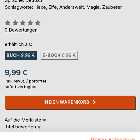
Sprache: Deutsch
Schlagworte: Hexe, Elfe, Anderswelt, Magie, Zauberer
Bewertung::
0%
0
Bewertungen
erhältlich als:
BUCH
9,99 €
E-BOOK
6,99 €
9,99 €
inkl. MwSt. /
portofrei
sofort verfügbar
IN DEN WARENKORB
Auf die Merkliste
Titel bewerten
Datenschutzerklärung