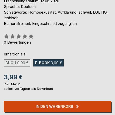
Erscheinungsdatum: 12.06.2020
Sprache: Deutsch
Schlagworte: Homosexualität, Aufklärung, schwul, LGBTIQ,
lesbisch
Barrierefreiheit: Eingeschränkt zugänglich
Bewertung::
0%
0
Bewertungen
erhältlich als:
BUCH
9,99 €
E-BOOK
3,99 €
3,99 €
inkl. MwSt.
sofort verfügbar als Download
IN DEN WARENKORB