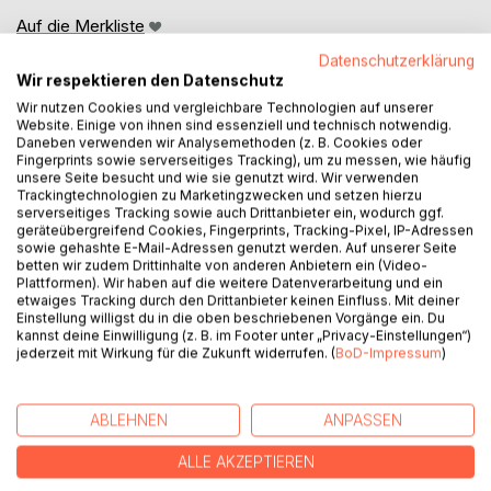
Auf die Merkliste
Titel bewerten
Datenschutzerklärung
Wir respektieren den Datenschutz
Wir nutzen Cookies und vergleichbare Technologien auf unserer
Website. Einige von ihnen sind essenziell und technisch notwendig.
Daneben verwenden wir Analysemethoden (z. B. Cookies oder
Fingerprints sowie serverseitiges Tracking), um zu messen, wie häufig
unsere Seite besucht und wie sie genutzt wird. Wir verwenden
Trackingtechnologien zu Marketingzwecken und setzen hierzu
serverseitiges Tracking sowie auch Drittanbieter ein, wodurch ggf.
BESCHREIBUNG
geräteübergreifend Cookies, Fingerprints, Tracking-Pixel, IP-Adressen
sowie gehashte E-Mail-Adressen genutzt werden. Auf unserer Seite
betten wir zudem Drittinhalte von anderen Anbietern ein (Video-
Aufklärung in Bärenklau! Mia Maibaums Klasse bekommt
Plattformen). Wir haben auf die weitere Datenverarbeitung und ein
etwaiges Tracking durch den Drittanbieter keinen Einfluss. Mit deiner
Zuwachs - ein Zwillingspärchen aus der Hauptstadt. Nils
Einstellung willigst du in die oben beschriebenen Vorgänge ein. Du
und Amelie haben zwei Mütter, leben also in einer
kannst deine Einwilligung (z. B. im Footer unter „Privacy-Einstellungen“)
Regenbogenfamilie, und davon haben die Bewohner in
jederzeit mit Wirkung für die Zukunft widerrufen. (
BoD-Impressum
)
Bärenklau noch nie gehört, erst recht nicht die Klasse 3b.
Und so beschließt der neue Klassenlehrer, Herr Knabe, das
Thema "Homosexualität" und die unterschiedlichen
ABLEHNEN
ANPASSEN
Familienformen im Unterricht zu besprechen. Ganz zum
ALLE AKZEPTIEREN
Ärger von Thomas' Vater, der einen Riesenwirbel
veranstaltet, um Herrn Knabe auszubremsen. Mia freundet