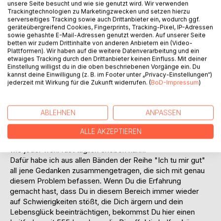
unsere Seite besucht und wie sie genutzt wird. Wir verwenden
Trackingtechnologien zu Marketingzwecken und setzen hierzu
serverseitiges Tracking sowie auch Drittanbieter ein, wodurch ggf.
Vereinfacht gesagt befinden wir uns als Menschen in einer
geräteübergreifend Cookies, Fingerprints, Tracking-Pixel, IP-Adressen
Dreifach-Beziehung: zu uns selbst, zu anderen Menschen
sowie gehashte E-Mail-Adressen genutzt werden. Auf unserer Seite
betten wir zudem Drittinhalte von anderen Anbietern ein (Video-
und zu Gott. Natürlich beeinflussen sich diese drei
Plattformen). Wir haben auf die weitere Datenverarbeitung und ein
Beziehungen gegenseitig: habe ich z.B. ein gestörtes
etwaiges Tracking durch den Drittanbieter keinen Einfluss. Mit deiner
Verhältnis zu mir selbst, wird auch meine Beziehung zu
Einstellung willigst du in die oben beschriebenen Vorgänge ein. Du
kannst deine Einwilligung (z. B. im Footer unter „Privacy-Einstellungen“)
anderen Menschen davon beeinträchtigt werden - von
jederzeit mit Wirkung für die Zukunft widerrufen. (
BoD-Impressum
)
meiner Beziehung zu Gott ganz zu schweigen.
Dieses Buch könnte auch den Titel "Die anderen und ich"
tragen, aber das schien mir zu langweilig. Jedenfalls geht
ABLEHNEN
ANPASSEN
es in dieser kleinen fünfteiligen Buchreihe um das Feld
unserer zwischenmenschlichen Beziehungen, weil dort das
ALLE AKZEPTIEREN
Minenfeld mit der größten Explosionsgefahr zu finden ist -
wie jeder wohl fast täglich erleben kann.
Dafür habe ich aus allen Bänden der Reihe "Ich tu mir gut"
all jene Gedanken zusammengetragen, die sich mit genau
diesem Problem befassen. Wenn Du die Erfahrung
gemacht hast, dass Du in diesem Bereich immer wieder
auf Schwierigkeiten stößt, die Dich ärgern und dein
Lebensglück beeinträchtigen, bekommst Du hier einen