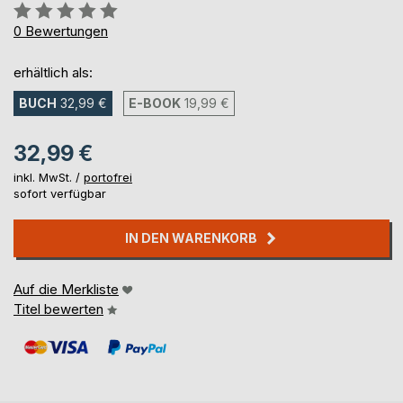
Bewertung::
0%
0
Bewertungen
erhältlich als:
BUCH
32,99 €
E-BOOK
19,99 €
32,99 €
inkl. MwSt. /
portofrei
sofort verfügbar
IN DEN WARENKORB
Auf die Merkliste
Titel bewerten