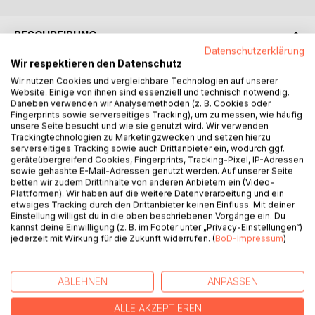
BESCHREIBUNG
Datenschutzerklärung
Wir respektieren den Datenschutz
The Andante mit Variationen for Plano quartet is a rare
Wir nutzen Cookies und vergleichbare Technologien auf unserer
musical gem of the Romantic period. Prince Louis
Website. Einige von ihnen sind essenziell und technisch notwendig.
Ferdinand the composer and pianist and soldier, was held in
Daneben verwenden wir Analysemethoden (z. B. Cookies oder
Fingerprints sowie serverseitiges Tracking), um zu messen, wie häufig
high esteem by Beethoven who dedicated both the third
unsere Seite besucht und wie sie genutzt wird. Wir verwenden
piano concerto and the Eroica symphony to him.
Trackingtechnologien zu Marketingzwecken und setzen hierzu
Louis Ferdinand was martyred in the battle of Saalfeld after
serverseitiges Tracking sowie auch Drittanbieter ein, wodurch ggf.
geräteübergreifend Cookies, Fingerprints, Tracking-Pixel, IP-Adressen
instigating the Fourth Coalition against Napoleon.
sowie gehashte E-Mail-Adressen genutzt werden. Auf unserer Seite
betten wir zudem Drittinhalte von anderen Anbietern ein (Video-
---
Plattformen). Wir haben auf die weitere Datenverarbeitung und ein
etwaiges Tracking durch den Drittanbieter keinen Einfluss. Mit deiner
Einstellung willigst du in die oben beschriebenen Vorgänge ein. Du
Das Andante mit Variationen für Piano ist ein seltenes Juwel
kannst deine Einwilligung (z. B. im Footer unter „Privacy-Einstellungen“)
der romantischen Zeit. Prinz Louis Ferdinand der
jederzeit mit Wirkung für die Zukunft widerrufen. (
BoD-Impressum
)
Komponist, Pianist und Soldat wurde von Beethoven so
sehr geschätzt, dass er ihm sowohl das 3. Klavierkonzert
wie auch die Eroica - Symphonie widmete. Louis Ferdinand
ABLEHNEN
ANPASSEN
wurde in der Schlacht von Salfeld, nach der Anstiftung zur
ALLE AKZEPTIEREN
4. Qualition gegen Napoleon, getötet.