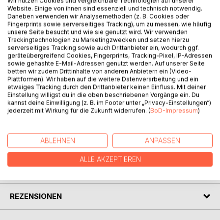
Wir nutzen Cookies und vergleichbare Technologien auf unserer
Website. Einige von ihnen sind essenziell und technisch notwendig.
Daneben verwenden wir Analysemethoden (z. B. Cookies oder
Fingerprints sowie serverseitiges Tracking), um zu messen, wie häufig
unsere Seite besucht und wie sie genutzt wird. Wir verwenden
Trackingtechnologien zu Marketingzwecken und setzen hierzu
serverseitiges Tracking sowie auch Drittanbieter ein, wodurch ggf.
geräteübergreifend Cookies, Fingerprints, Tracking-Pixel, IP-Adressen
BESCHREIBUNG
sowie gehashte E-Mail-Adressen genutzt werden. Auf unserer Seite
betten wir zudem Drittinhalte von anderen Anbietern ein (Video-
Plattformen). Wir haben auf die weitere Datenverarbeitung und ein
AnalyticsKompass KMU ist ein Praxisleitfaden und
etwaiges Tracking durch den Drittanbieter keinen Einfluss. Mit deiner
Kursbuch für KMU, das digitale Geschäftsprozesse,
Einstellung willigst du in die oben beschriebenen Vorgänge ein. Du
kannst deine Einwilligung (z. B. im Footer unter „Privacy-Einstellungen“)
Datenanalyse, Kennzahlen und fundierte Entscheidungen in
jederzeit mit Wirkung für die Zukunft widerrufen. (
BoD-Impressum
)
einer klaren und anwendungsnahen Gesamtlogik verbindet.
ABLEHNEN
ANPASSEN
AUTOR/IN
ALLE AKZEPTIEREN
PRESSESTIMMEN
REZENSIONEN