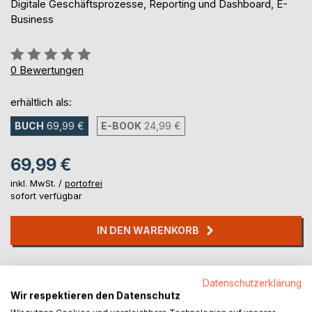
Digitale Geschäftsprozesse, Reporting und Dashboard, E-
Business
Bewertung::
0%
0
Bewertungen
erhältlich als:
BUCH
69,99 €
E-BOOK
24,99 €
69,99 €
inkl. MwSt. /
portofrei
sofort verfügbar
IN DEN WARENKORB
Auf die Merkliste
Datenschutzerklärung
Titel bewerten
Wir respektieren den Datenschutz