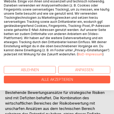
Website. Einige von ihnen sind essenziell und technisch notwendig.
Insolvenzen deutlich macht, dass sich jedes Unternehmen
Daneben verwenden wir Analysemethoden (z. B. Cookies oder
mit Risiken beschäftigen muss. Außerdem sorgen die
Fingerprints sowie serverseitiges Tracking), um zu messen, wie häufig
zunehmende Globalisierung der Unternehmenstätigkeit und
unsere Seite besucht und wie sie genutzt wird. Wir verwenden
des Wettbewerbs, der Eintritt in das Informationszeitalter,
Trackingtechnologien zu Marketingzwecken und setzen hierzu
serverseitiges Tracking sowie auch Drittanbieter ein, wodurch ggf.
die starke Technologisierung, die fortschreitende
geräteübergreifend Cookies, Fingerprints, Tracking-Pixel, IP-Adressen
Dynamisierung und die wachsende Komplexität im Umfeld
sowie gehashte E-Mail-Adressen genutzt werden. Auf unserer Seite
der Unternehmen für neue Herausforderungen, die mit
betten wir zudem Drittinhalte von anderen Anbietern ein (Video-
Plattformen). Wir haben auf die weitere Datenverarbeitung und ein
erheblichen Risiken verbunden sind.
etwaiges Tracking durch den Drittanbieter keinen Einfluss. Mit deiner
Die rechtzeitige Identifizierung und Einstufung, d. h.
Einstellung willigst du in die oben beschriebenen Vorgänge ein. Du
Bewertung eines Risikos ist notwendig, um entsprechende
kannst deine Einwilligung (z. B. im Footer unter „Privacy-Einstellungen“)
jederzeit mit Wirkung für die Zukunft widerrufen. (
BoD-Impressum
)
Gegenmaßnahmen einzuleiten und so das Risiko
einzudämmen. Das sichert die Überlebensfähigkeit eines
Unternehmens. Dabei verdienen besonders strategische
ABLEHNEN
ANPASSEN
Risiken wegen ihrer möglichen existenzgefährdenden
Auswirkung eine erhöhte Beachtung.
ALLE AKZEPTIEREN
Problemstellung:
Bestehende Bewertungsansätze für strategische Risiken
sind mit Defiziten behaftet. Die Kombination des
wirtschaftlichen Bereiches der Risikobewertung mit
unscharfen Ansätzen aus dem technischen Bereich
scheinen das Potential zu haben, einige dieser Defizite