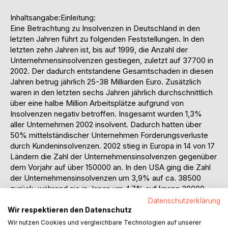
Inhaltsangabe:Einleitung:
Eine Betrachtung zu Insolvenzen in Deutschland in den
letzten Jahren führt zu folgenden Feststellungen. In den
letzten zehn Jahren ist, bis auf 1999, die Anzahl der
Unternehmensinsolvenzen gestiegen, zuletzt auf 37700 in
2002. Der dadurch entstandene Gesamtschaden in diesen
Jahren betrug jährlich 25-38 Milliarden Euro. Zusätzlich
waren in den letzten sechs Jahren jährlich durchschnittlich
über eine halbe Million Arbeitsplätze aufgrund von
Insolvenzen negativ betroffen. Insgesamt wurden 1,3%
aller Unternehmen 2002 insolvent. Dadurch hatten über
50% mittelständischer Unternehmen Forderungsverluste
durch Kundeninsolvenzen. 2002 stieg in Europa in 14 von 17
Ländern die Zahl der Unternehmensinsolvenzen gegenüber
dem Vorjahr auf über 150000 an. In den USA ging die Zahl
der Unternehmensinsolvenzen um 3,9% auf ca. 38500
zurück, während sie in Japan um 4,7% auf knapp 20000
anstieg.
Datenschutzerklärung
Insolvenzen können auf die Verwirklichung von Risiken
Wir respektieren den Datenschutz
zurückgeführt werden, sodass die steigende Anzahl von
Wir nutzen Cookies und vergleichbare Technologien auf unserer