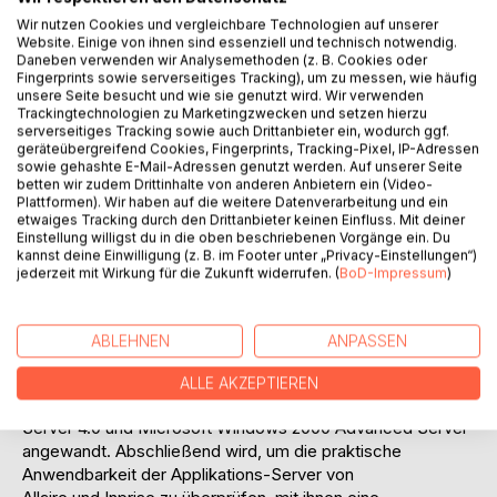
unüberschaubaren Anzahl von Produkten.
Wir nutzen Cookies und vergleichbare Technologien auf unserer
Gang der Untersuchung:
Website. Einige von ihnen sind essenziell und technisch notwendig.
Diese Diplomarbeit beschreibt im theoretischen Teil zuerst
Daneben verwenden wir Analysemethoden (z. B. Cookies oder
die Charakteristika und zugrundeliegenden Technologien
Fingerprints sowie serverseitiges Tracking), um zu messen, wie häufig
unsere Seite besucht und wie sie genutzt wird. Wir verwenden
von Applikations-Servern, um danach einen Kriterienkatalog
Trackingtechnologien zu Marketingzwecken und setzen hierzu
zu ihrem Vergleich aufstellen zu können. Im Zuge dessen
serverseitiges Tracking sowie auch Drittanbieter ein, wodurch ggf.
wird die Brückenfunktion von Applikations-Servern anhand
geräteübergreifend Cookies, Fingerprints, Tracking-Pixel, IP-Adressen
sowie gehashte E-Mail-Adressen genutzt werden. Auf unserer Seite
der sechs Middleware Kategorien RPC based Middleware,
betten wir zudem Drittinhalte von anderen Anbietern ein (Video-
Message Oriented Middleware, Database Middleware,
Plattformen). Wir haben auf die weitere Datenverarbeitung und ein
Distributed Transaction Coordinator, Object Request
etwaiges Tracking durch den Drittanbieter keinen Einfluss. Mit deiner
Einstellung willigst du in die oben beschriebenen Vorgänge ein. Du
Broker und Component Oriented Middleware verdeutlicht.
kannst deine Einwilligung (z. B. im Footer unter „Privacy-Einstellungen“)
Darin enthalten ist ein Vergleich der zur Zeit populärsten
jederzeit mit Wirkung für die Zukunft widerrufen. (
BoD-Impressum
)
serverseitigen Komponentenmodelle COM+ und EJB, die
die zentrale Architektur der meisten Applikations-Server
festlegen.
ABLEHNEN
ANPASSEN
Im praktischen Teil dieser Diplomarbeit wird schließlich der
Kriterienkatalog zur Beurteilung der Applikations-Server
ALLE AKZEPTIEREN
Allaire Cold Fusion 4.5.1 Enterprise, Inprise Application
Server 4.0 und Microsoft Windows 2000 Advanced Server
angewandt. Abschließend wird, um die praktische
Anwendbarkeit der Applikations-Server von