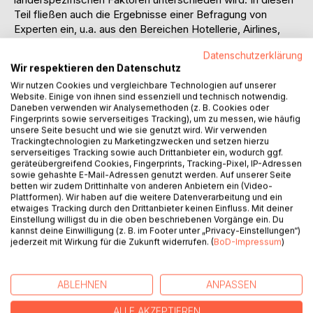
Teil fließen auch die Ergebnisse einer Befragung von
Experten ein, u.a. aus den Bereichen Hotellerie, Airlines,
Botschaften, Konsulate, Reedereien und touristischer
Datenschutzerklärung
Organisationen. Bei den länderspezifischen Einflußfaktoren
Wir respektieren den Datenschutz
werden jeweils positive und negative Einflüsse in Bezug
Wir nutzen Cookies und vergleichbare Technologien auf unserer
auf die Übernachtungen in Hamburg sowie in Deutschland
Website. Einige von ihnen sind essenziell und technisch notwendig.
angeführt. Eine Übersicht der Vermarktung Hamburgs im
Daneben verwenden wir Analysemethoden (z. B. Cookies oder
Ausland durch verschiedene Organisationen und
Fingerprints sowie serverseitiges Tracking), um zu messen, wie häufig
unsere Seite besucht und wie sie genutzt wird. Wir verwenden
Marketing-Kooperationen zeigt neben bereits bei den
Trackingtechnologien zu Marketingzwecken und setzen hierzu
jeweiligen Kapiteln genannten Ansatzpunkten weitere
serverseitiges Tracking sowie auch Drittanbieter ein, wodurch ggf.
Möglichkeiten einer besseren Vermarktung Hamburgs.
geräteübergreifend Cookies, Fingerprints, Tracking-Pixel, IP-Adressen
sowie gehashte E-Mail-Adressen genutzt werden. Auf unserer Seite
betten wir zudem Drittinhalte von anderen Anbietern ein (Video-
Inhaltsverzeichnis:Inhaltsverzeichnis:
Plattformen). Wir haben auf die weitere Datenverarbeitung und ein
InhaltsverzeichnisII
etwaiges Tracking durch den Drittanbieter keinen Einfluss. Mit deiner
TabellenverzeichnisVI
Einstellung willigst du in die oben beschriebenen Vorgänge ein. Du
kannst deine Einwilligung (z. B. im Footer unter „Privacy-Einstellungen“)
AbbildungsverzeichnisVIII
jederzeit mit Wirkung für die Zukunft widerrufen. (
BoD-Impressum
)
AbkürzungsverzeichnisIX
Einleitung
1.Einführung ins Thema1
ABLEHNEN
ANPASSEN
2.Problemstellung1
3.Aufbau der Arbeit2
ALLE AKZEPTIEREN