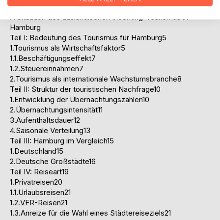
4.Vorgehensweise3
A:Situation des ausländischen Incoming-Tourismus in
Hamburg
Teil I: Bedeutung des Tourismus für Hamburg5
1.Tourismus als Wirtschaftsfaktor5
1.1.Beschäftigungseffekt7
1.2.Steuereinnahmen7
2.Tourismus als internationale Wachstumsbranche8
Teil II: Struktur der touristischen Nachfrage10
1.Entwicklung der Übernachtungszahlen10
2.Übernachtungsintensität11
3.Aufenthaltsdauer12
4.Saisonale Verteilung13
Teil III: Hamburg im Vergleich15
1.Deutschland15
2.Deutsche Großstädte16
Teil IV: Reiseart19
1.Privatreisen20
1.1.Urlaubsreisen21
1.2.VFR-Reisen21
1.3.Anreize für die Wahl eines Städtereiseziels21