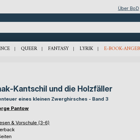
Über BoD
NCE
QUEER
FANTASY
LYRIK
E-BOOK-ANGEB
ak-Kantschil und die Holzfäller
nteuer eines kleinen Zwerghirsches - Band 3
rge Pantow
lesen & Vorschule (3-6)
erback
Seiten