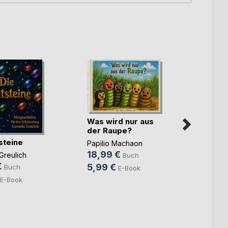
Was wird nur aus
der Raupe?
steine
Papilio Machaon
18,99 €
Greulich
Buch
Im W
€
5,99 €
Buch
E-Book
gebo
E-Book
Perrin
20,0
9,99