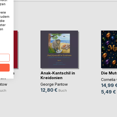
tzen
owie
D
 zudem
 die
eter
nen
schil in
Anak-Kantschil in
Die Mut
eit
Kreidonien
Cornelia 
ntow
George Pantow
14,99 
12,80 €
uch
Buch
5,49 €