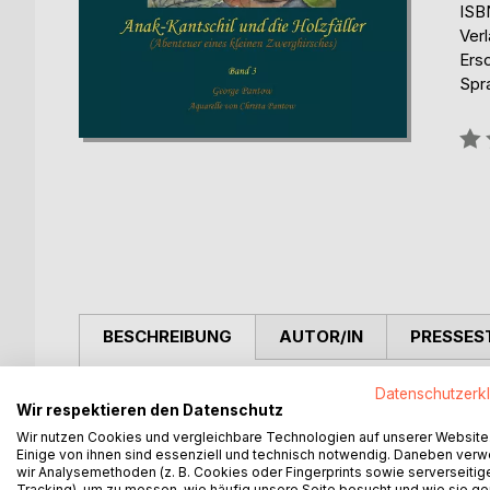
ISB
Ver
Ers
Spr
Bew
0%
BESCHREIBUNG
AUTOR/IN
PRESSES
Anak-Kantschil, der Zwerghirsch, und Kutilan, die W
Datenschutzerk
Wir respektieren den Datenschutz
schreckliche Tiger Harimau Anak-Kantschil überfäl
Wir nutzen Cookies und vergleichbare Technologien auf unserer Website
Überfall. Sein Freund, der junge Elefant Gadscha
Einige von ihnen sind essenziell und technisch notwendig. Daneben ver
seine kranken Eltern gerät er in Gefangenschaft vo
wir Analysemethoden (z. B. Cookies oder Fingerprints sowie serverseitig
Tracking), um zu messen, wie häufig unsere Seite besucht und wie sie ge