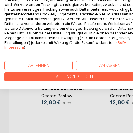
wird. Wir verwenden Trackingtechnologien zu Marketingzwecken und se
hierzu serverseitiges Tracking sowie auch Drittanbieter ein, wodurch ggf.
geräteübergreifend Cookies, Fingerprints, Tracking-Pixel, IP-Adressen s
WEITERE TITEL BEI
Bo
gehashte E-Mail-Adressen genutzt werden. Auf unserer Seite betten wir
Drittinhalte von anderen Anbietern ein (Video-Plattformen). Wir haben auf
weitere Datenverarbeitung und ein etwaiges Tracking durch den Drittanbi
keinen Einfluss. Mit deiner Einstellung willigst du in die oben beschriebe
Vorgänge ein. Du kannst deine Einwilligung (z. B. im Footer unter „Privacy-
Einstellungen“) jederzeit mit Wirkung für die Zukunft widerrufen. (
BoD-
Impressum
)
ABLEHNEN
ANPASSEN
ALLE AKZEPTIEREN
Anak-Kantschil und
Anak-Kant
der See der Göttin
der Steinz
George Pantow
George Pa
12,80 €
12,80 €
Buch
B
feier
..)
s
h
ok