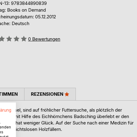
N-13: 9783844890839
lag: Books on Demand
cheinungsdatum: 05.12.2012
ache: Deutsch
ertung::
0
Bewertungen
TIMMEN
REZENSIONEN
aldamsel, sind auf fröhlicher Futtersuche, als plötzlich der
lärung
lt. Nur mit Hilfe des Eichhörnchens Badsching überlebt er den
.
h-Muda, hat weniger Glück. Auf der Suche nach einer Medizin für
wenden
n rücksichtslosen Holzfällern.
es
nutzt