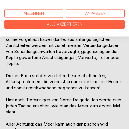
dieses Gefühl dann mit der Zeit doch ein wenig schwächer
wird und sich im Extremfalle zur Belastung (zumeist für die
ABLEHNEN
ANPASSEN
Ehefrau) wandelt, ist Fakt.
ALLE AKZEPTIEREN
Dieses Gefühl der innigen Zuneigung nämlich entwickelt
sich normalerweise zu einer Verbindung, welche die Natur
so nie vorgehabt haben dürfte: aus anfangs täglichen
Zärtlicheiten werden mit zunehmender Verbindungsdauer
von Scheidungsanwälten bevorzugte, gegenseitig an die
Köpfe geworfene Anschuldigungen, Vorwürfe, Teller oder
Töpfe.
Dieses Buch soll der verehrten Leserschaft helfen,
Alltagsproblemen, die zumeist ja gar keine sind, mit Humor
und somit abschwächend begegnen zu können!
Hier noch Tiefsinniges von Nerea Delgado: Ich werde dich
jeden Tag so ansehen, wie man das Meer zum ersten Mal
sieht.
Aber Achtung: das Meer kann auch ganz schön wild