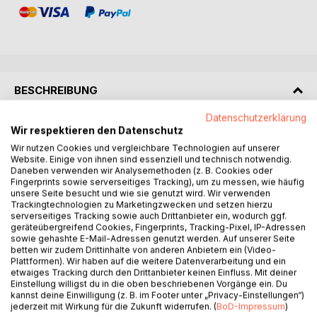
BESCHREIBUNG
Datenschutzerklärung
Wienerisch zum Zerkugeln: Amouröse Heiterkeiten
Wir respektieren den Datenschutz
Wir nutzen Cookies und vergleichbare Technologien auf unserer
Website. Einige von ihnen sind essenziell und technisch notwendig.
Dass Liebe durch den Magen geht, dass es korrekt sein
Daneben verwenden wir Analysemethoden (z. B. Cookies oder
soll, wenn man die eigenen Kinder nur mit einem gemeinen
Fingerprints sowie serverseitiges Tracking), um zu messen, wie häufig
Finanz-Trick nach Australien locken kann, oder dass ein
unsere Seite besucht und wie sie genutzt wird. Wir verwenden
erstes, zartes Geplänkel im Stau auf der Autobahn nicht
Trackingtechnologien zu Marketingzwecken und setzen hierzu
serverseitiges Tracking sowie auch Drittanbieter ein, wodurch ggf.
immer gut ausgehen muss: die Wahrheit liegt irgendwo in
geräteübergreifend Cookies, Fingerprints, Tracking-Pixel, IP-Adressen
der Mitte. Oder sonstwo...
sowie gehashte E-Mail-Adressen genutzt werden. Auf unserer Seite
betten wir zudem Drittinhalte von anderen Anbietern ein (Video-
Plattformen). Wir haben auf die weitere Datenverarbeitung und ein
Einen nicht zu unterschätzenden Einfluss auf unseren Alltag
etwaiges Tracking durch den Drittanbieter keinen Einfluss. Mit deiner
hat - es muss einmal gesagt werden - die Liebe. Glauben
Einstellung willigst du in die oben beschriebenen Vorgänge ein. Du
Sie mir das: dies allerdings bezieht sich auf die ersten
kannst deine Einwilligung (z. B. im Footer unter „Privacy-Einstellungen“)
jederzeit mit Wirkung für die Zukunft widerrufen. (
BoD-Impressum
)
Jahre des relativ angenehmen Zusammenlebens. Dass