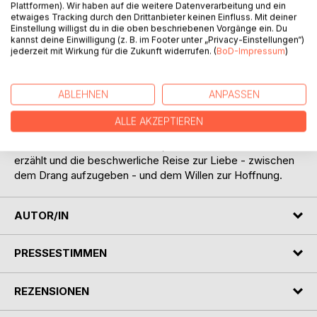
Plattformen). Wir haben auf die weitere Datenverarbeitung und ein
In einer heruntergekommenen Straße in den Vereinigten
etwaiges Tracking durch den Drittanbieter keinen Einfluss. Mit deiner
Staaten, in Dave´s Bar wird unsere Reise weitergehen. Dort
Einstellung willigst du in die oben beschriebenen Vorgänge ein. Du
kannst deine Einwilligung (z. B. im Footer unter „Privacy-Einstellungen“)
begleiten wir David durch eine besondere
jederzeit mit Wirkung für die Zukunft widerrufen. (
BoD-Impressum
)
Kindheitserinnerung mit seinem Vater.
Wir begleiten zwei Brüder, die das beschwerliche Leben
ABLEHNEN
ANPASSEN
auf einem Hof in den entlegenen Alpen bestreiten - mit der
Frage, schafft es die Liebe auch dorthin?
ALLE AKZEPTIEREN
Unsere Reise endet mit Celine, die uns ihre Geschichte
erzählt und die beschwerliche Reise zur Liebe - zwischen
dem Drang aufzugeben - und dem Willen zur Hoffnung.
AUTOR/IN
PRESSESTIMMEN
REZENSIONEN