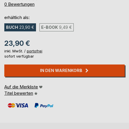
0%
0
Bewertungen
erhältlich als:
BUCH
23,90 €
E-BOOK
9,49 €
23,90 €
inkl. MwSt. /
portofrei
sofort verfügbar
IN DEN WARENKORB
Auf die Merkliste
Titel bewerten