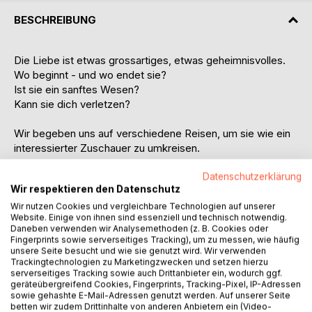
BESCHREIBUNG
Die Liebe ist etwas grossartiges, etwas geheimnisvolles.
Wo beginnt - und wo endet sie?
Ist sie ein sanftes Wesen?
Kann sie dich verletzen?
Wir begeben uns auf verschiedene Reisen, um sie wie ein
interessierter Zuschauer zu umkreisen.
Beginnend im Wilden Westen, wo wir zwei Männer zu ihrem
Datenschutzerklärung
Wir respektieren den Datenschutz
Showdown begleiten - zum Duell - wird die Liebe
obsiegen?
Wir nutzen Cookies und vergleichbare Technologien auf unserer
Website. Einige von ihnen sind essenziell und technisch notwendig.
Daneben verwenden wir Analysemethoden (z. B. Cookies oder
Im Irak begleiten wir fünf Marines - ist dort Liebe möglich?
Fingerprints sowie serverseitiges Tracking), um zu messen, wie häufig
unsere Seite besucht und wie sie genutzt wird. Wir verwenden
Trackingtechnologien zu Marketingzwecken und setzen hierzu
Bruce - ein Trucker aus den Vereinigten Staaten wird die
serverseitiges Tracking sowie auch Drittanbieter ein, wodurch ggf.
Liebe des Lebens auf den Straßen Amerikas finden - wird
geräteübergreifend Cookies, Fingerprints, Tracking-Pixel, IP-Adressen
er ihr gerecht - oder sie ihm?
sowie gehashte E-Mail-Adressen genutzt werden. Auf unserer Seite
betten wir zudem Drittinhalte von anderen Anbietern ein (Video-