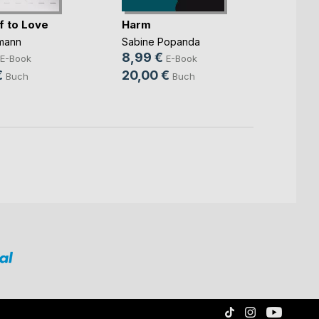
f to Love
Harm
Mama
Funke
mann
Sabine Popanda
Susann
8,99 €
E-Book
E-Book
5,99
€
20,00 €
Buch
Buch
15,9