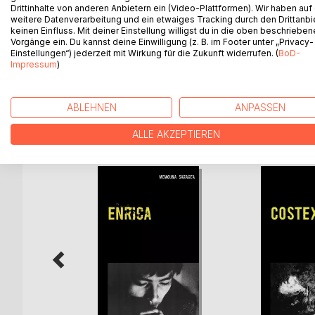
Zwei Menschen, die sich nie hätten treffen dürfen.
Drittinhalte von anderen Anbietern ein (Video-Plattformen). Wir haben auf
weitere Datenverarbeitung und ein etwaiges Tracking durch den Drittanbi
Die Studentin Luca ist als Rucksacktouristin unter
keinen Einfluss. Mit deiner Einstellung willigst du in die oben beschriebe
l'Organización. Rave, die gefürchtete rechte Han
Vorgänge ein. Du kannst deine Einwilligung (z. B. im Footer unter „Privacy-
Informationen aus ihr heraus zu bekommen, ehe si
Einstellungen“) jederzeit mit Wirkung für die Zukunft widerrufen. (
BoD-
Impressum
)
Ein spannungsgeladener Roman, voller unerwarte
ABLEHNEN
ANPASSEN
WEITERE TITEL BEI
Bo
ALLE AKZEPTIEREN