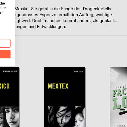
..
 die
eter
wegs in Mexiko. Sie gerät in die Fänge des Drogenkartells
nen
d des Drogenbosses Espenzo, erhält den Auftrag, wichtige
e beseitigt wird. Doch manches kommt anders, als geplant...
ter Wendungen und Entwicklungen.
D