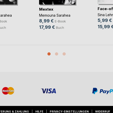
Face-of
Mextex
Sina Leh
arahea
Memouna Sarahea
5,99 €
8,99 €
Book
E-Book
15,99 
17,99 €
uch
Buch
FERUNG & ZAHLUNG
HILFE
PRIVACY-EINSTELLUNGEN
WIDERRUF