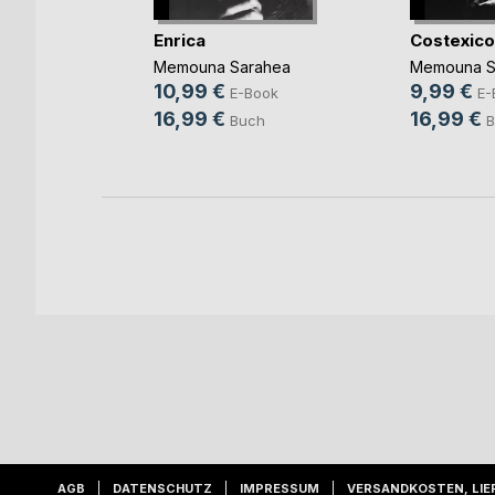
r
Enrica
Costexico
g
Memouna Sarahea
Memouna S
ni
10,99 €
9,99 €
E-Book
E-
ok
16,99 €
16,99 €
Buch
B
h
AGB
DATENSCHUTZ
IMPRESSUM
VERSANDKOSTEN, LIE