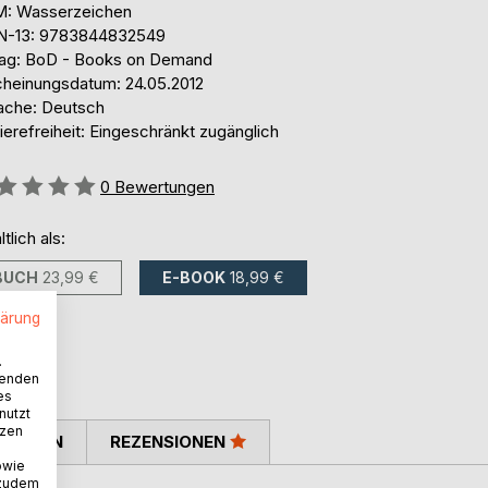
: Wasserzeichen
N-13: 9783844832549
lag: BoD - Books on Demand
cheinungsdatum: 24.05.2012
ache: Deutsch
ierefreiheit: Eingeschränkt zugänglich
ertung::
0
Bewertungen
ltlich als:
BUCH
23,99 €
E-BOOK
18,99 €
lärung
.
wenden
es
nutzt
tzen
TIMMEN
REZENSIONEN
owie
 zudem