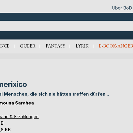
Über BoD
NCE
QUEER
FANTASY
LYRIK
E-BOOK-ANGEB
erixico
i Menschen, die sich nie hätten treffen dürfen...
mouna Sarahea
ane & Erzählungen
UB
,8 KB