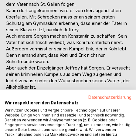
dem Vater nach St. Gallen folgen.
Kaum dort angekommen, wird er von drei Jugendlichen
überfallen. Mit Schrecken muss er an seinem ersten
Schultag am Gymnasium erkennen, dass einer der Täter in
seiner Klasse sitzt, nämlich Jeffrey.
Auch andere Sorgen machen Konstantin zu schaffen. Sein
Vater hat sich frisch verliebt, was Koni fürchterlich nervt.
Außerdem vermisst er seinen Kumpel Erik, der in Köln lebt.
Denn niemand ahnt, dass Koni und Erik nicht nur
Schulfreunde waren.
Aber auch der Einzelgänger Jeffrey hat Sorgen. Er versucht
seinen kriminellen Kumpels aus dem Weg zu gehen und
leidet zuhause unter den Wutausbrüchen seines Vaters, der
Alkoholiker ist.
Nach Wochen gegenseitigen Misstrauens freunden sich
Datenschutzerklärung
Koni und Jeff allmählich an.
Wir respektieren den Datenschutz
Während der Weihnachtsferien in Köln muss Koni
Wir nutzen Cookies und vergleichbare Technologien auf unserer
feststellen, dass sein Freund Erik seit ihrer unerwarteten
Website. Einige von ihnen sind essenziell und technisch notwendig.
Trennung unter Depressionen leidet.
Daneben verwenden wir Analysemethoden (z. B. Cookies oder
Zurück in St. Gallen verbringen Koni und Jeff den
Fingerprints sowie serverseitiges Tracking), um zu messen, wie häufig
unsere Seite besucht und wie sie genutzt wird. Wir verwenden
Jahresübergang gemeinsam. Bei einem überraschenden
Trackingtechnologien zu Marketingzwecken und setzen hierzu