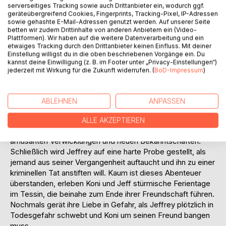
Kuss um Mitternacht muss sich Jeff eingestehen, dass er
serverseitiges Tracking sowie auch Drittanbieter ein, wodurch ggf.
sich in Koni verliebt hat, was er diesem aber verschweigt.
geräteübergreifend Cookies, Fingerprints, Tracking-Pixel, IP-Adressen
sowie gehashte E-Mail-Adressen genutzt werden. Auf unserer Seite
Ein von der Schule organisiertes Wintercamp in Adelboden
betten wir zudem Drittinhalte von anderen Anbietern ein (Video-
bringt die beiden Jungs endlich zusammen. Aber zwei
Plattformen). Wir haben auf die weitere Datenverarbeitung und ein
Mitschülerinnen haben es auf die beiden gut aussehenden
etwaiges Tracking durch den Drittanbieter keinen Einfluss. Mit deiner
Einstellung willigst du in die oben beschriebenen Vorgänge ein. Du
Boys abgesehen.
kannst deine Einwilligung (z. B. im Footer unter „Privacy-Einstellungen“)
Konstantin und Jeffrey genießen ihre junge Liebe, klären
jederzeit mit Wirkung für die Zukunft widerrufen. (
BoD-Impressum
)
endlich die Situation mit ihren beiden „Freundinnen“,
erleben ihre erste schwule Party und werden durch eine
Unaufmerksamkeit zum Coming Out vor ihren Eltern
ABLEHNEN
ANPASSEN
gezwungen. Das unerwartete Auftauchen von Erik endet
aber beinahe mit einem Drama.
ALLE AKZEPTIEREN
Bei der Gaypride in Zürich kommt es im Sommer zu
amüsanten Verwicklungen und neuen Bekanntschaften.
Schließlich wird Jeffrey auf eine harte Probe gestellt, als
jemand aus seiner Vergangenheit auftaucht und ihn zu einer
kriminellen Tat anstiften will. Kaum ist dieses Abenteuer
überstanden, erleben Koni und Jeff stürmische Ferientage
im Tessin, die beinahe zum Ende ihrer Freundschaft führen.
Nochmals gerät ihre Liebe in Gefahr, als Jeffrey plötzlich in
Todesgefahr schwebt und Koni um seinen Freund bangen
muss.