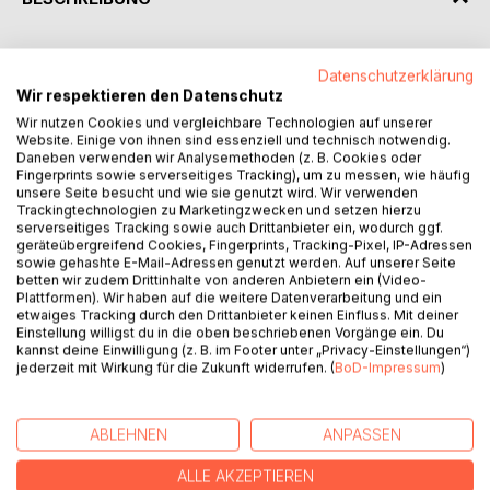
Von Eltern höre ich in meinen Beratungen oft Folgendes:
Datenschutzerklärung
"Wir machen fast alles, damit unser Kind zufrieden ist. Wir
Wir respektieren den Datenschutz
fördern seine Autonomie, wir unterstützen es durch viele
Wir nutzen Cookies und vergleichbare Technologien auf unserer
Freizeitaktivitäten/Privilegien und kaufen ihm viel mehr als
Website. Einige von ihnen sind essenziell und technisch notwendig.
wir früher hatten. Warum es auf uns nicht hört? Warum es
Daneben verwenden wir Analysemethoden (z. B. Cookies oder
ständig jammert und trotzig ist? Warum es immer keine
Fingerprints sowie serverseitiges Tracking), um zu messen, wie häufig
unsere Seite besucht und wie sie genutzt wird. Wir verwenden
"Lust" hat, wenn wir von ihm etwas verlangen? usw.,
Trackingtechnologien zu Marketingzwecken und setzen hierzu
verstehen wir nicht. Als Kinder hatten wir nicht mal das
serverseitiges Tracking sowie auch Drittanbieter ein, wodurch ggf.
Geringste von dem, was wir unserem Kind heute geben,
geräteübergreifend Cookies, Fingerprints, Tracking-Pixel, IP-Adressen
sowie gehashte E-Mail-Adressen genutzt werden. Auf unserer Seite
und wir dürften mit unseren Eltern niemals so umgehen."
betten wir zudem Drittinhalte von anderen Anbietern ein (Video-
Plattformen). Wir haben auf die weitere Datenverarbeitung und ein
In diesem Band wird aufgrund einer einzigartigen und
etwaiges Tracking durch den Drittanbieter keinen Einfluss. Mit deiner
Einstellung willigst du in die oben beschriebenen Vorgänge ein. Du
langjährigen Erfahrung in mehreren Kulturen gezeigt, woher
kannst deine Einwilligung (z. B. im Footer unter „Privacy-Einstellungen“)
diese Ambivalenz zwischen den wohlgemeinten Zielen der
jederzeit mit Wirkung für die Zukunft widerrufen. (
BoD-Impressum
)
Eltern und den Auffälligkeiten bei ihren Kindern stammt.
Folgend dieser "Bewusstmachung" wird dargestellt, wie
Eltern diese Ambivalenz überwinden können und welche
ABLEHNEN
ANPASSEN
Orientierungen und Aspekte sie berücksichtigen sollten, um
ihre Kinder einfühlsam und selbstbewusst zu erziehen.
ALLE AKZEPTIEREN