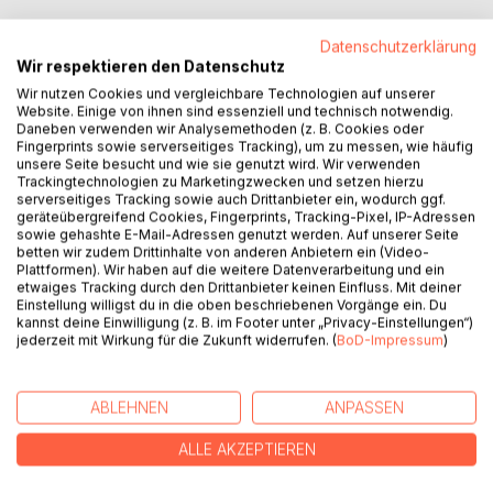
Datenschutzerklärung
Wir respektieren den Datenschutz
Wir nutzen Cookies und vergleichbare Technologien auf unserer
BESCHREIBUNG
Website. Einige von ihnen sind essenziell und technisch notwendig.
Daneben verwenden wir Analysemethoden (z. B. Cookies oder
Fingerprints sowie serverseitiges Tracking), um zu messen, wie häufig
unsere Seite besucht und wie sie genutzt wird. Wir verwenden
In a series of entertaining stories, Gerhard Gruber shares
Trackingtechnologien zu Marketingzwecken und setzen hierzu
insights from his 55 years in aviation. Not only are they
serverseitiges Tracking sowie auch Drittanbieter ein, wodurch ggf.
filled with humor, but they're also informative and written in
geräteübergreifend Cookies, Fingerprints, Tracking-Pixel, IP-Adressen
a way that's easy to understand, even for readers with no
sowie gehashte E-Mail-Adressen genutzt werden. Auf unserer Seite
betten wir zudem Drittinhalte von anderen Anbietern ein (Video-
background in aviation.
Plattformen). Wir haben auf die weitere Datenverarbeitung und ein
Some stories are almost too unbelievable, if it weren't for
etwaiges Tracking durch den Drittanbieter keinen Einfluss. Mit deiner
the photos to prove them true. Whether it's the odd tale of
Einstellung willigst du in die oben beschriebenen Vorgänge ein. Du
kannst deine Einwilligung (z. B. im Footer unter „Privacy-Einstellungen“)
a lost control tower cabin on a country road or behind-the-
jederzeit mit Wirkung für die Zukunft widerrufen. (
BoD-Impressum
)
scenes moments at the airport, each account offers
captivating insights into aviation and the glamorous world of
the jet set, where luxury, fame, and global adventure are
ABLEHNEN
ANPASSEN
part of daily life.
ALLE AKZEPTIEREN
AUTOR/IN