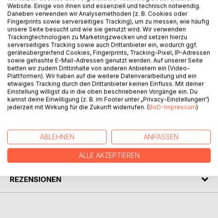
Website. Einige von ihnen sind essenziell und technisch notwendig.
BESCHREIBUNG
Daneben verwenden wir Analysemethoden (z. B. Cookies oder
Fingerprints sowie serverseitiges Tracking), um zu messen, wie häufig
unsere Seite besucht und wie sie genutzt wird. Wir verwenden
Trackingtechnologien zu Marketingzwecken und setzen hierzu
Chris Brunner, a jung man, mid-twenties, was born on the
serverseitiges Tracking sowie auch Drittanbieter ein, wodurch ggf.
planet called Gobeithio. He decides to go through the
geräteübergreifend Cookies, Fingerprints, Tracking-Pixel, IP-Adressen
training necessary for a inter-galactic flight to Earth. On the
sowie gehashte E-Mail-Adressen genutzt werden. Auf unserer Seite
aM-Sphere, a futuristic space-craft, he meets a young
betten wir zudem Drittinhalte von anderen Anbietern ein (Video-
Plattformen). Wir haben auf die weitere Datenverarbeitung und ein
women named Michelle. They find out that they booked
etwaiges Tracking durch den Drittanbieter keinen Einfluss. Mit deiner
the same flight back and decide to stay in contact with
Einstellung willigst du in die oben beschriebenen Vorgänge ein. Du
each other, but things don't work out as planned...
kannst deine Einwilligung (z. B. im Footer unter „Privacy-Einstellungen“)
jederzeit mit Wirkung für die Zukunft widerrufen. (
BoD-Impressum
)
AUTOR/IN
ABLEHNEN
ANPASSEN
PRESSESTIMMEN
ALLE AKZEPTIEREN
REZENSIONEN