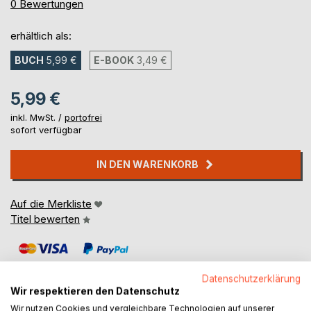
0%
0
Bewertungen
erhältlich als:
BUCH
5,99 €
E-BOOK
3,49 €
5,99 €
inkl. MwSt. /
portofrei
sofort verfügbar
IN DEN WARENKORB
Auf die Merkliste
Titel bewerten
Datenschutzerklärung
Wir respektieren den Datenschutz
Wir nutzen Cookies und vergleichbare Technologien auf unserer