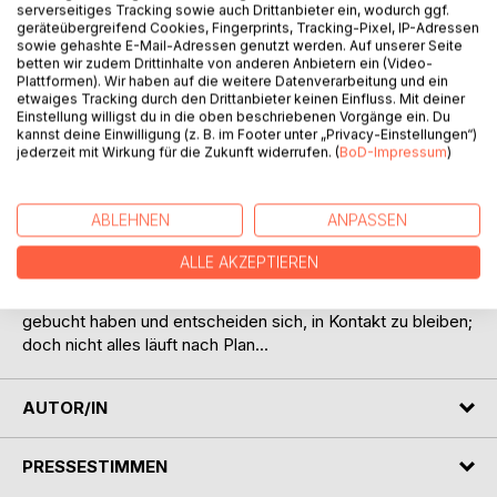
serverseitiges Tracking sowie auch Drittanbieter ein, wodurch ggf.
geräteübergreifend Cookies, Fingerprints, Tracking-Pixel, IP-Adressen
sowie gehashte E-Mail-Adressen genutzt werden. Auf unserer Seite
betten wir zudem Drittinhalte von anderen Anbietern ein (Video-
Plattformen). Wir haben auf die weitere Datenverarbeitung und ein
BESCHREIBUNG
etwaiges Tracking durch den Drittanbieter keinen Einfluss. Mit deiner
Einstellung willigst du in die oben beschriebenen Vorgänge ein. Du
kannst deine Einwilligung (z. B. im Footer unter „Privacy-Einstellungen“)
jederzeit mit Wirkung für die Zukunft widerrufen. (
BoD-Impressum
)
Chris Brunner ist ein junger Mann (Anfang zwanzig)
welcher auf dem Planeten xj-262 geboren wurde. Er
entscheidet sich, das harte Training über sich ergehen zu
ABLEHNEN
ANPASSEN
lassen, welches ihm ermöglicht, per aM-Sphere zur Erde,
dem Heimatplaneten seiner Eltern, zu reisen.
ALLE AKZEPTIEREN
Auf dem Flug lernt er eine junge Frau namens Michelle
kennen. Sie finden heraus, dass sie denselben Rückflug
gebucht haben und entscheiden sich, in Kontakt zu bleiben;
doch nicht alles läuft nach Plan...
AUTOR/IN
PRESSESTIMMEN