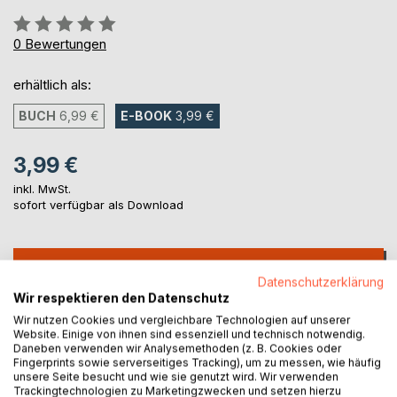
Bewertung::
0%
0
Bewertungen
erhältlich als:
BUCH
6,99 €
E-BOOK
3,99 €
3,99 €
inkl. MwSt.
sofort verfügbar als Download
IN DEN WARENKORB
Datenschutzerklärung
Wir respektieren den Datenschutz
Auf die Merkliste
Wir nutzen Cookies und vergleichbare Technologien auf unserer
Website. Einige von ihnen sind essenziell und technisch notwendig.
Titel bewerten
Daneben verwenden wir Analysemethoden (z. B. Cookies oder
Fingerprints sowie serverseitiges Tracking), um zu messen, wie häufig
unsere Seite besucht und wie sie genutzt wird. Wir verwenden
Trackingtechnologien zu Marketingzwecken und setzen hierzu