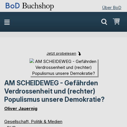
Über BoD
Direkt
Mei
zum
Inhalt
Jetzt probelesen
Skip
Skip
to
to
the
the
end
beginning
AM SCHEIDEWEG - Gefährden
of
of
Verdrossenheit und (rechter)
the
the
images
images
Populismus unsere Demokratie?
gallery
gallery
Oliver Jauernig
Gesellschaft, Politik & Medien