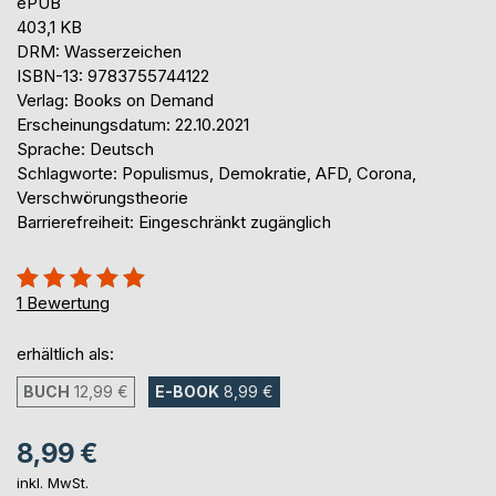
ePUB
403,1 KB
DRM: Wasserzeichen
ISBN-13: 9783755744122
Verlag: Books on Demand
Erscheinungsdatum: 22.10.2021
Sprache: Deutsch
Schlagworte: Populismus, Demokratie, AFD, Corona,
Verschwörungstheorie
Barrierefreiheit: Eingeschränkt zugänglich
Bewertung::
100%
1
Bewertung
erhältlich als:
BUCH
12,99 €
E-BOOK
8,99 €
8,99 €
inkl. MwSt.