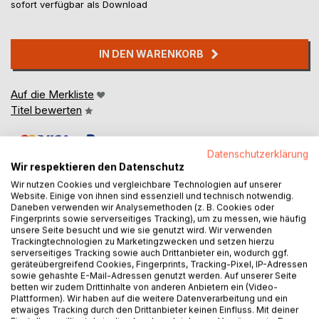
sofort verfügbar als Download
IN DEN WARENKORB
Auf die Merkliste
Titel bewerten
Datenschutzerklärung
Wir respektieren den Datenschutz
Wir nutzen Cookies und vergleichbare Technologien auf unserer
Website. Einige von ihnen sind essenziell und technisch notwendig.
Daneben verwenden wir Analysemethoden (z. B. Cookies oder
BESCHREIBUNG
Fingerprints sowie serverseitiges Tracking), um zu messen, wie häufig
unsere Seite besucht und wie sie genutzt wird. Wir verwenden
Trackingtechnologien zu Marketingzwecken und setzen hierzu
serverseitiges Tracking sowie auch Drittanbieter ein, wodurch ggf.
Gefährden eine allgemeine Verdrossenheit und perfide
geräteübergreifend Cookies, Fingerprints, Tracking-Pixel, IP-Adressen
betriebener (rechter) Populismus unsere Demokratie?
sowie gehashte E-Mail-Adressen genutzt werden. Auf unserer Seite
betten wir zudem Drittinhalte von anderen Anbietern ein (Video-
Oder beschleunigen sie nur eine generelle Entwicklung?
Plattformen). Wir haben auf die weitere Datenverarbeitung und ein
Was tragen die etablierten Parteien selbst dazu bei? Wie
etwaiges Tracking durch den Drittanbieter keinen Einfluss. Mit deiner