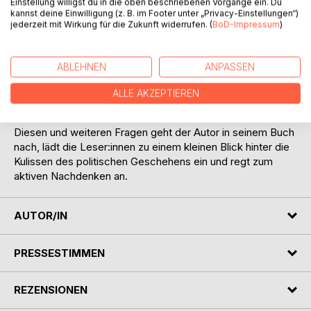
haben sich ihre Strukturen und die Rahmenbedingungen
Einstellung willigst du in die oben beschriebenen Vorgänge ein. Du
kannst deine Einwilligung (z. B. im Footer unter „Privacy-Einstellungen“)
verändert? Haben wir am Ende als Gesellschaft
jederzeit mit Wirkung für die Zukunft widerrufen. (
BoD-Impressum
)
überzogene Erwartungen an die Politik? Welche Rolle spielt
unser Medienverhalten? Was ist mit Populismus überhaupt
gemeint? Wie funktioniert er und warum sind Populist:innen
ABLEHNEN
ANPASSEN
in vielen Punkten erschreckend erfolgreich? Wie ist in
diesem Kontext die AfD einzuordnen? Wie können wir den
ALLE AKZEPTIEREN
aktuellen Entwicklungen entgegentreten?
Diesen und weiteren Fragen geht der Autor in seinem Buch
nach, lädt die Leser:innen zu einem kleinen Blick hinter die
Kulissen des politischen Geschehens ein und regt zum
aktiven Nachdenken an.
AUTOR/IN
PRESSESTIMMEN
REZENSIONEN