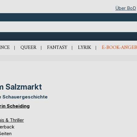
Über BoD
NCE
QUEER
FANTASY
LYRIK
E-BOOK-ANGEB
 Salzmarkt
e Schauergeschichte
rin Scheiding
is & Thriller
erback
Seiten