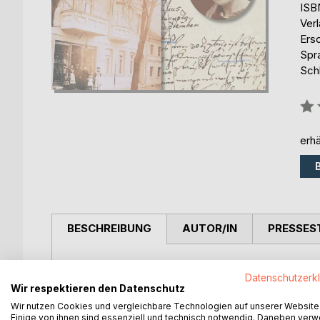
ISB
Ver
Ers
Spr
Sch
Bew
0%
erhä
BESCHREIBUNG
AUTOR/IN
PRESSES
Beim Stöbern in historischen Dokumenten lernt He
Datenschutzerk
Interesse an den alten Schriftstücken hat.
Wir respektieren den Datenschutz
Doch nicht nur Justus' Verhalten kommt Henriette
Wir nutzen Cookies und vergleichbare Technologien auf unserer Website
unheimliche Schritte in der Dachkammer rauben i
Einige von ihnen sind essenziell und technisch notwendig. Daneben ver