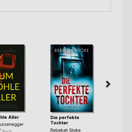
le Aller
Die perfekte
Ben u
Tochter
gehei
Sturzenegger
der(...
Rebekah Stoke
€
Alessi
Buch