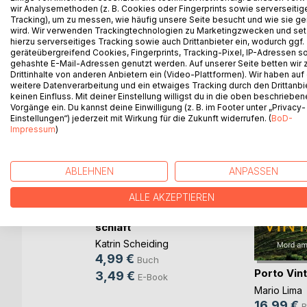
erkennt, steckt sie schon mitten im Grauen.
wir Analysemethoden (z. B. Cookies oder Fingerprints sowie serverseitig
Tracking), um zu messen, wie häufig unsere Seite besucht und wie sie ge
wird. Wir verwenden Trackingtechnologien zu Marketingzwecken und se
hierzu serverseitiges Tracking sowie auch Drittanbieter ein, wodurch ggf.
geräteübergreifend Cookies, Fingerprints, Tracking-Pixel, IP-Adressen s
WEITERE TITEL BEI
Bo
gehashte E-Mail-Adressen genutzt werden. Auf unserer Seite betten wir
Drittinhalte von anderen Anbietern ein (Video-Plattformen). Wir haben auf
weitere Datenverarbeitung und ein etwaiges Tracking durch den Drittanbi
keinen Einfluss. Mit deiner Einstellung willigst du in die oben beschriebe
Vorgänge ein. Du kannst deine Einwilligung (z. B. im Footer unter „Privacy-
Einstellungen“) jederzeit mit Wirkung für die Zukunft widerrufen. (
BoD-
Impressum
)
ABLEHNEN
ANPASSEN
ALLE AKZEPTIEREN
Wenn der Dom
schläft
Katrin Scheiding
4,99 €
Buch
dunklen
Porto Vin
3,49 €
E-Book
Mario Lima
16,99 €
B