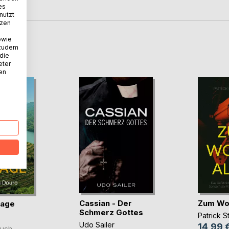
es
nutzt
tzen
owie
D
 zudem
 die
eter
nen
Cassian - Der
Zum Woh
tage
Schmerz Gottes
Patrick 
Udo Sailer
14,99 
uch