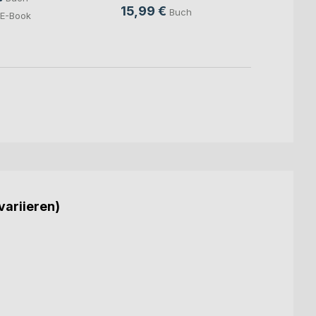
15,99 €
23,0
Buch
E-Book
10,9
variieren)