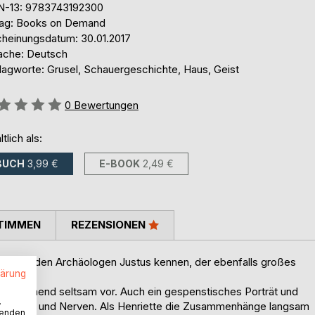
N-13: 9783743192300
lag: Books on Demand
cheinungsdatum: 30.01.2017
ache: Deutsch
lagworte: Grusel, Schauergeschichte, Haus, Geist
ertung::
0
Bewertungen
ltlich als:
BUCH
3,99 €
E-BOOK
2,49 €
TIMMEN
REZENSIONEN
nriette den Archäologen Justus kennen, der ebenfalls großes
lärung
 zunehmend seltsam vor. Auch ein gespenstisches Porträt und
.
hr Schlaf und Nerven. Als Henriette die Zusammenhänge langsam
wenden